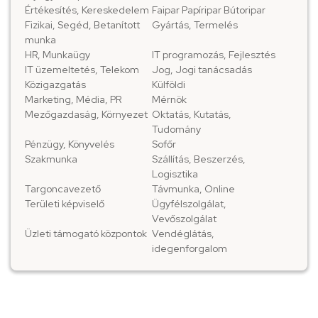
Értékesítés, Kereskedelem
Faipar Papíripar Bútoripar
Fizikai, Segéd, Betanított
Gyártás, Termelés
munka
HR, Munkaügy
IT programozás, Fejlesztés
IT üzemeltetés, Telekom
Jog, Jogi tanácsadás
Közigazgatás
Külföldi
Marketing, Média, PR
Mérnök
Mezőgazdaság, Környezet
Oktatás, Kutatás,
Tudomány
Pénzügy, Könyvelés
Sofőr
Szakmunka
Szállítás, Beszerzés,
Logisztika
Targoncavezető
Távmunka, Online
Területi képviselő
Ügyfélszolgálat,
Vevőszolgálat
Üzleti támogató központok
Vendéglátás,
idegenforgalom