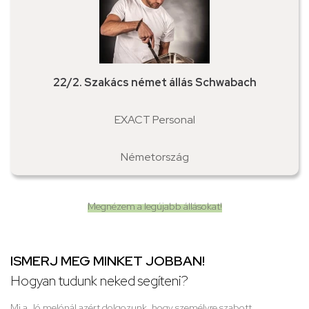
22/2. Szakács német állás Schwabach
EXACT Personal
Németország
Megnézem a legújabb állásokat!
ISMERJ MEG MINKET JOBBAN!
Hogyan tudunk neked segíteni?
Mi a Jó melónál azért dolgozunk, hogy személyre szabott