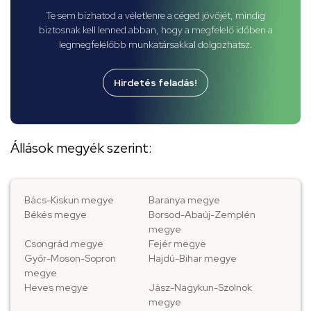
Te sem bízhatod a véletlenre a céged jövőjét, mindig
biztosnak kell lenned abban, hogy a megfelelő időben a
legmegfelelőbb munkatársakkal dolgozhatsz.
Hirdetés feladás!
Állások megyék szerint:
Bács-Kiskun megye
Baranya megye
Békés megye
Borsod-Abaúj-Zemplén
megye
Csongrád megye
Fejér megye
Győr-Moson-Sopron
Hajdú-Bihar megye
megye
Heves megye
Jász-Nagykun-Szolnok
megye