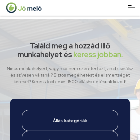
Találd meg a hozzád illő
munkahelyet és
keress jobban.
Nincs munkahelyed, vagy már nem szereted azt, amit csinálsz
és szívesen váltanál? Biztos megélhetést és elismertséget
keresel? Keress több, mint 1500 álláshirdetésünk között!
Állás kategóriák