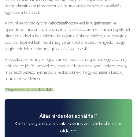
megoldásainkkal támogassuk a munkaadók és a munkavállalók
egymásra találását.
A munkaerőpiac gyors változásaihoz neked is rugalmasan kell
igazodnod, hiszen, ha magasabb fizetést szeretnél, karriert építenél
nincs sok időd a hezitálásra: ha olyan ajánlatot találsz, ami megfelel,
azonnal lépned kell. Tedd meg velünk ezt a lépést - engedd, hogy
segítsünk! Mi megkönnyítjük az álláskeresést!
Helyezkedj el könnyen, gyorsan és teremts magadnak egy olyan új,
céltudatos jövőt, amivel egyrészt javíthatsz az anyagi helyzeteden,
másrészt bebizonyíthatod a kétkedőknek, hogy sohasem késő új
munkahelyet keresni.
Megnézem a rólunk oldalt!
Állás hirdetést adnál fel?
Kattins a gombra ás találkozunk a hirdetésfeladás
oldalon!