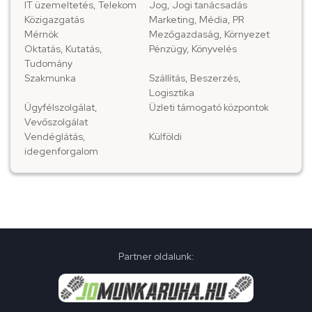
IT üzemeltetés, Telekom
Jog, Jogi tanácsadás
Közigazgatás
Marketing, Média, PR
Mérnök
Mezőgazdaság, Környezet
Oktatás, Kutatás,
Pénzügy, Könyvelés
Tudomány
Szakmunka
Szállítás, Beszerzés,
Logisztika
Ügyfélszolgálat,
Üzleti támogató központok
Vevőszolgálat
Vendéglátás,
Külföldi
idegenforgalom
Partner oldalunk: