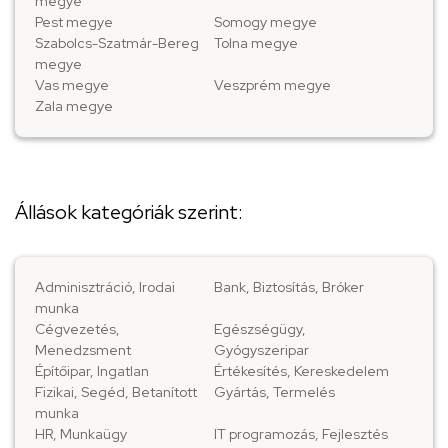
megye
Pest megye
Somogy megye
Szabolcs-Szatmár-Bereg
Tolna megye
megye
Vas megye
Veszprém megye
Zala megye
Állások kategóriák szerint:
Adminisztráció, Irodai
Bank, Biztosítás, Bróker
munka
Cégvezetés,
Egészségügy,
Menedzsment
Gyógyszeripar
Építőipar, Ingatlan
Értékesítés, Kereskedelem
Fizikai, Segéd, Betanított
Gyártás, Termelés
munka
HR, Munkaügy
IT programozás, Fejlesztés