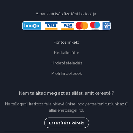
A bankkártyás fizetést biztosítja:
Fontos linkek:
Bérkalkulátor
Hirdetésfeladás
Profi hirdetések
Nem találtad meg azt az állást, amit kerestél?
Ne csüggedj! Iratkozz fel a hírlevélünkre, hogy értesíteni tudjunk az új
álláslehetőségekről.
Értesítést kérek!