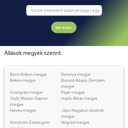
Keresés
Állások megyék szerint:
Bács-Kiskun megye
Baranya megye
Békés megye
Borsod-Abaúj-Zemplén
megye
Csongrád megye
Fejér megye
Győr-Moson-Sopron
Hajdú-Bihar megye
megye
Heves megye
Jász-Nagykun-Szolnok
megye
Komárom-Esztergom
Nógrád megye