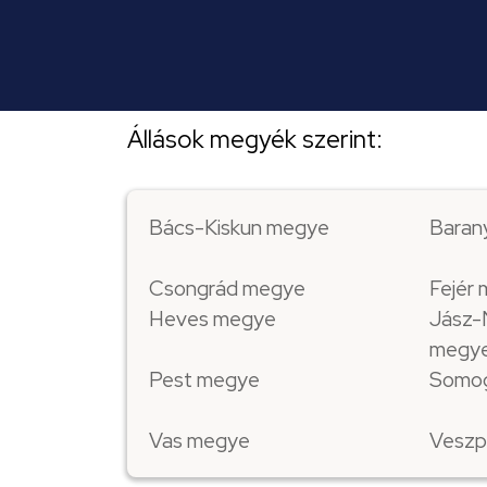
Állások megyék szerint:
Bács-Kiskun megye
Baran
Csongrád megye
Fejér
Heves megye
Jász-
megy
Pest megye
Somo
Vas megye
Veszp