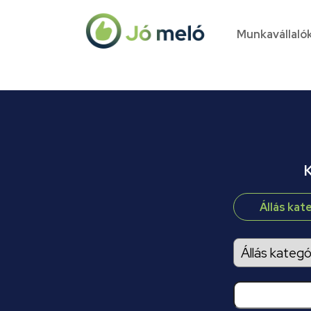
Munkavállaló
K
Állás kat