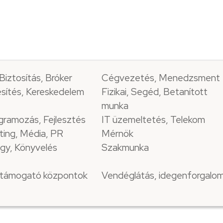
Biztosítás, Bróker
Cégvezetés, Menedzsment
sítés, Kereskedelem
Fizikai, Segéd, Betanított
munka
gramozás, Fejlesztés
IT üzemeltetés, Telekom
ting, Média, PR
Mérnök
gy, Könyvelés
Szakmunka
i támogató központok
Vendéglátás, idegenforgalo