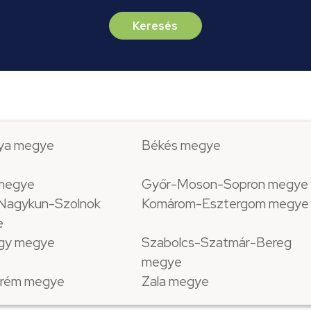
Keresés
ya megye
Békés megye
 megye
Győr-Moson-Sopron megye
Nagykun-Szolnok
Komárom-Esztergom megye
e
gy megye
Szabolcs-Szatmár-Bereg
megye
rém megye
Zala megye