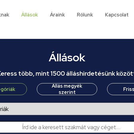
knak
Állások
Áraink
Rólunk
Kapcsolat
Állások
eress több, mint 1500 álláshirdetésünk közöt
Állás megyék
egóriák
Fris
szerint