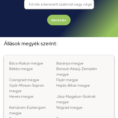
Keresés
Állások megyék szerint:
Bács-Kiskun megye
Baranya megye
Békés megye
Borsod-Abaúj-Zemplén
megye
Csongrád megye
Fejér megye
Győr-Moson-Sopron
Hajdú-Bihar megye
megye
Heves megye
Jász-Nagykun-Szolnok
megye
Komárom-Esztergom
Nógrád megye
megye