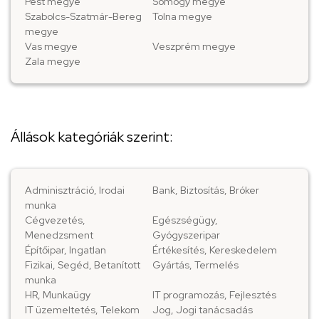
Pest megye
Somogy megye
Szabolcs-Szatmár-Bereg
Tolna megye
megye
Vas megye
Veszprém megye
Zala megye
Állások kategóriák szerint:
Adminisztráció, Irodai
Bank, Biztosítás, Bróker
munka
Cégvezetés,
Egészségügy,
Menedzsment
Gyógyszeripar
Építőipar, Ingatlan
Értékesítés, Kereskedelem
Fizikai, Segéd, Betanított
Gyártás, Termelés
munka
HR, Munkaügy
IT programozás, Fejlesztés
IT üzemeltetés, Telekom
Jog, Jogi tanácsadás