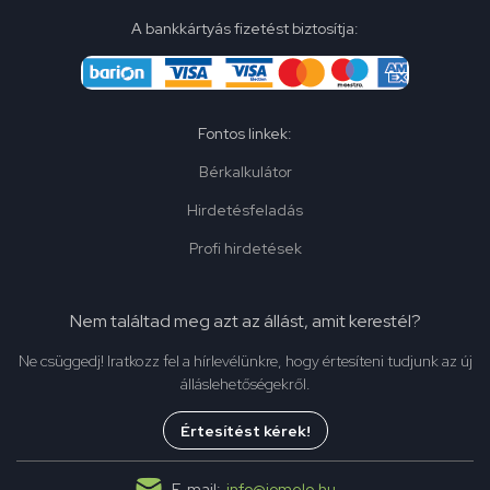
A bankkártyás fizetést biztosítja:
Fontos linkek:
Bérkalkulátor
Hirdetésfeladás
Profi hirdetések
Nem találtad meg azt az állást, amit kerestél?
Ne csüggedj! Iratkozz fel a hírlevélünkre, hogy értesíteni tudjunk az új
álláslehetőségekről.
Értesítést kérek!
E-mail:
info@jomelo.hu