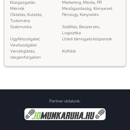
Közigazgatás
Marketing, Média, PR
Mérnök
Mezőgazdaság, Környezet
Oktatás, Kutatás,
Pénzügy, Könyvelés
Tudomány
Szakmunka
Szállítás, Beszerzés,
Logisztika
Ügyfélszolgálat,
Üzleti támogató központok
Vevőszolgálat
Vendéglátás,
Külföldi
idegenforgalom
Partner oldalunk: