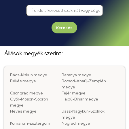
Keresés
Állások megyék szerint:
Bács-Kiskun megye
Baranya megye
Békés megye
Borsod-Abaúj-Zemplén
megye
Csongrád megye
Fejér megye
Győr-Moson-Sopron
Hajdú-Bihar megye
megye
Heves megye
Jász-Nagykun-Szolnok
megye
Komárom-Esztergom
Nógrád megye