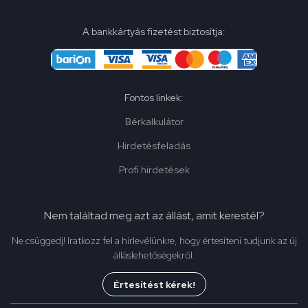
A bankkártyás fizetést biztosítja:
Fontos linkek:
Bérkalkulátor
Hirdetésfeladás
Profi hirdetések
Nem találtad meg azt az állást, amit kerestél?
Ne csüggedj! Iratkozz fel a hírlevélünkre, hogy értesíteni tudjunk az új
álláslehetőségekről.
Értesítést kérek!