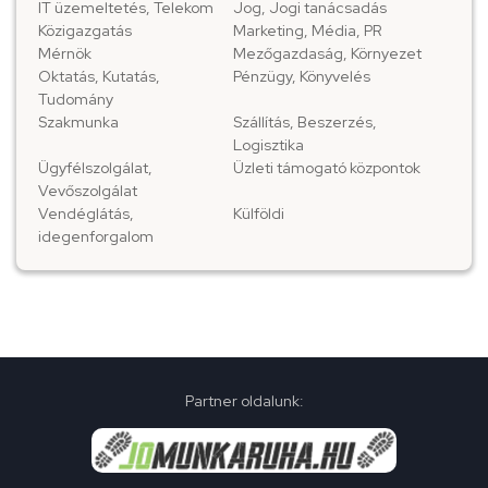
IT üzemeltetés, Telekom
Jog, Jogi tanácsadás
Közigazgatás
Marketing, Média, PR
Mérnök
Mezőgazdaság, Környezet
Oktatás, Kutatás,
Pénzügy, Könyvelés
Tudomány
Szakmunka
Szállítás, Beszerzés,
Logisztika
Ügyfélszolgálat,
Üzleti támogató központok
Vevőszolgálat
Vendéglátás,
Külföldi
idegenforgalom
Partner oldalunk: