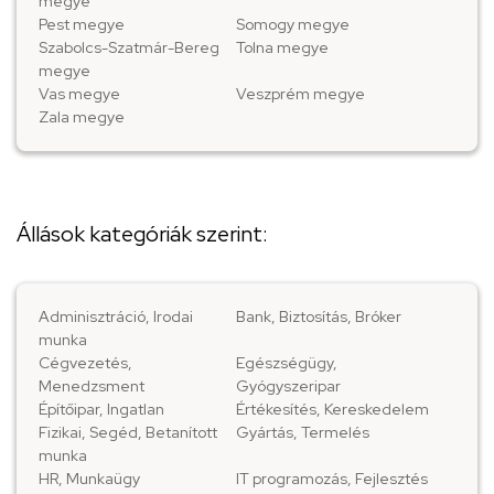
megye
Pest megye
Somogy megye
Szabolcs-Szatmár-Bereg
Tolna megye
megye
Vas megye
Veszprém megye
Zala megye
Állások kategóriák szerint:
Adminisztráció, Irodai
Bank, Biztosítás, Bróker
munka
Cégvezetés,
Egészségügy,
Menedzsment
Gyógyszeripar
Építőipar, Ingatlan
Értékesítés, Kereskedelem
Fizikai, Segéd, Betanított
Gyártás, Termelés
munka
HR, Munkaügy
IT programozás, Fejlesztés