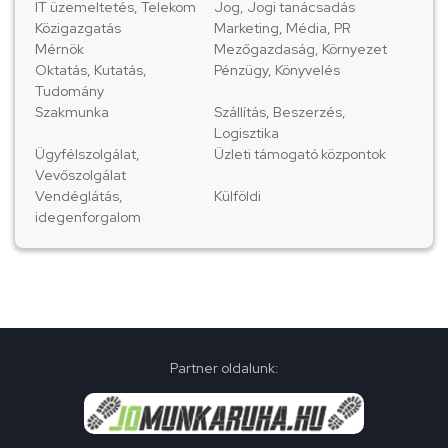
IT üzemeltetés, Telekom
Jog, Jogi tanácsadás
Közigazgatás
Marketing, Média, PR
Mérnök
Mezőgazdaság, Környezet
Oktatás, Kutatás,
Pénzügy, Könyvelés
Tudomány
Szakmunka
Szállítás, Beszerzés,
Logisztika
Ügyfélszolgálat,
Üzleti támogató központok
Vevőszolgálat
Vendéglátás,
Külföldi
idegenforgalom
Partner oldalunk: