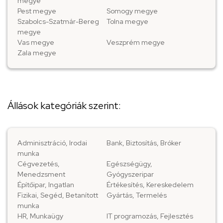
megye
Pest megye
Somogy megye
Szabolcs-Szatmár-Bereg
Tolna megye
megye
Vas megye
Veszprém megye
Zala megye
Állások kategóriák szerint:
Adminisztráció, Irodai
Bank, Biztosítás, Bróker
munka
Cégvezetés,
Egészségügy,
Menedzsment
Gyógyszeripar
Építőipar, Ingatlan
Értékesítés, Kereskedelem
Fizikai, Segéd, Betanított
Gyártás, Termelés
munka
HR, Munkaügy
IT programozás, Fejlesztés