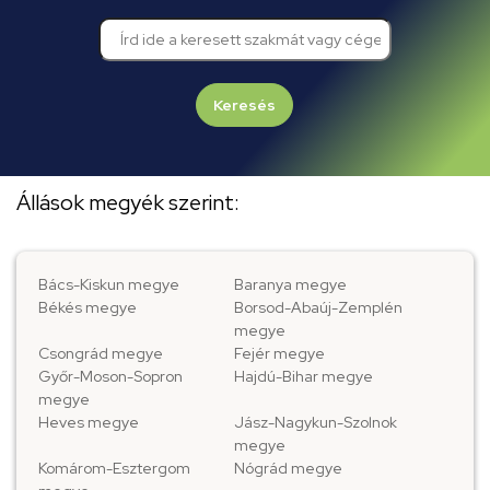
Keresés
Állások megyék szerint:
Bács-Kiskun megye
Baranya megye
Békés megye
Borsod-Abaúj-Zemplén
megye
Csongrád megye
Fejér megye
Győr-Moson-Sopron
Hajdú-Bihar megye
megye
Heves megye
Jász-Nagykun-Szolnok
megye
Komárom-Esztergom
Nógrád megye