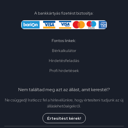
A bankkártyás fizetést biztosítja:
Fontos linkek:
Bérkalkulátor
Hirdetésfeladás
Profi hirdetések
Nem találtad meg azt az állást, amit kerestél?
Ne csüggedj! Iratkozz fel a hírlevélünkre, hogy értesíteni tudjunk az új
álláslehetőségekről.
Értesítést kérek!