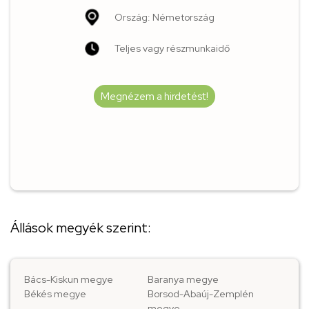
Ország: Németország
Teljes vagy részmunkaidő
Megnézem a hirdetést!
Állások megyék szerint:
Bács-Kiskun megye
Baranya megye
Békés megye
Borsod-Abaúj-Zemplén
megye