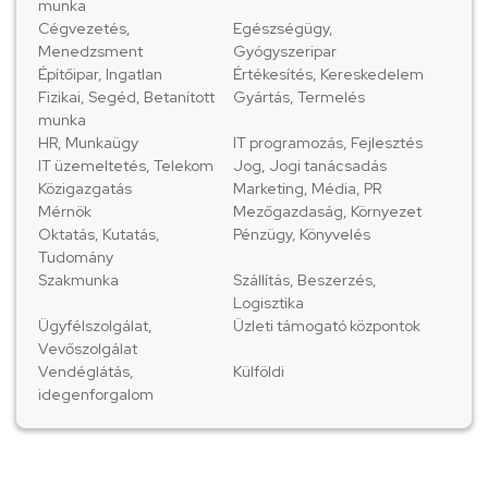
munka
Cégvezetés,
Egészségügy,
Menedzsment
Gyógyszeripar
Építőipar, Ingatlan
Értékesítés, Kereskedelem
Fizikai, Segéd, Betanított
Gyártás, Termelés
munka
HR, Munkaügy
IT programozás, Fejlesztés
IT üzemeltetés, Telekom
Jog, Jogi tanácsadás
Közigazgatás
Marketing, Média, PR
Mérnök
Mezőgazdaság, Környezet
Oktatás, Kutatás,
Pénzügy, Könyvelés
Tudomány
Szakmunka
Szállítás, Beszerzés,
Logisztika
Ügyfélszolgálat,
Üzleti támogató központok
Vevőszolgálat
Vendéglátás,
Külföldi
idegenforgalom