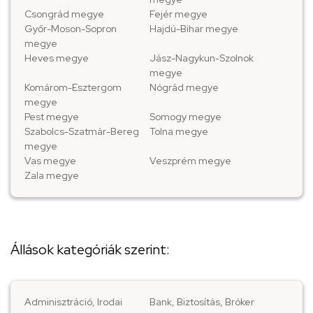
Csongrád megye
Fejér megye
Győr-Moson-Sopron
Hajdú-Bihar megye
megye
Heves megye
Jász-Nagykun-Szolnok
megye
Komárom-Esztergom
Nógrád megye
megye
Pest megye
Somogy megye
Szabolcs-Szatmár-Bereg
Tolna megye
megye
Vas megye
Veszprém megye
Zala megye
Állások kategóriák szerint:
Adminisztráció, Irodai
Bank, Biztosítás, Bróker