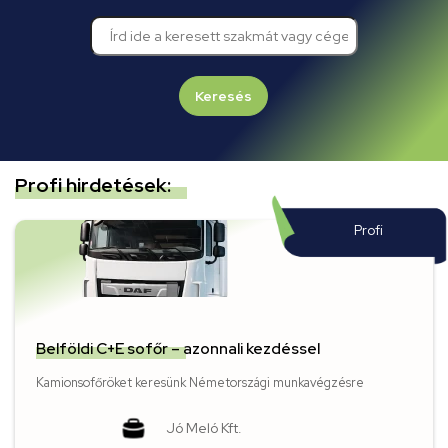
Keresés
Profi hirdetések:
Profi
Belföldi C+E sofőr – azonnali kezdéssel
Kamionsofőröket keresünk Németországi munkavégzésre
Jó Meló Kft.