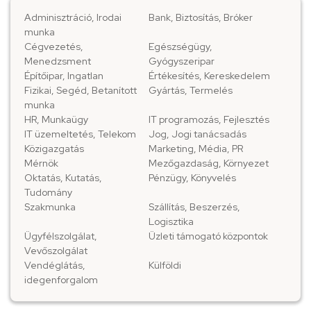
Adminisztráció, Irodai
Bank, Biztosítás, Bróker
munka
Cégvezetés,
Egészségügy,
Menedzsment
Gyógyszeripar
Építőipar, Ingatlan
Értékesítés, Kereskedelem
Fizikai, Segéd, Betanított
Gyártás, Termelés
munka
HR, Munkaügy
IT programozás, Fejlesztés
IT üzemeltetés, Telekom
Jog, Jogi tanácsadás
Közigazgatás
Marketing, Média, PR
Mérnök
Mezőgazdaság, Környezet
Oktatás, Kutatás,
Pénzügy, Könyvelés
Tudomány
Szakmunka
Szállítás, Beszerzés,
Logisztika
Ügyfélszolgálat,
Üzleti támogató központok
Vevőszolgálat
Vendéglátás,
Külföldi
idegenforgalom