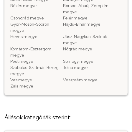
Békés megye
Borsod-Abaúj-Zemplén
megye
Csongrád megye
Fejér megye
Győr-Moson-Sopron
Hajdú-Bihar megye
megye
Heves megye
Jász-Nagykun-Szolnok
megye
Komárom-Esztergom
Nógrád megye
megye
Pest megye
Somogy megye
Szabolcs-Szatmár-Bereg
Tolna megye
megye
Vas megye
Veszprém megye
Zala megye
Állások kategóriák szerint: