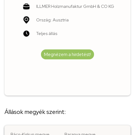
ILLMER Holzmanufaktur GmbH & CO KG
Ország: Ausztria
Teljes állás
Megnézem a hirdetést!
Állások megyék szerint:
Bács-Kiskun megye
Baranya megye