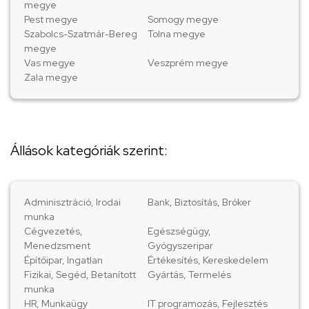
megye
Pest megye
Somogy megye
Szabolcs-Szatmár-Bereg
Tolna megye
megye
Vas megye
Veszprém megye
Zala megye
Állások kategóriák szerint:
Adminisztráció, Irodai
Bank, Biztosítás, Bróker
munka
Cégvezetés,
Egészségügy,
Menedzsment
Gyógyszeripar
Építőipar, Ingatlan
Értékesítés, Kereskedelem
Fizikai, Segéd, Betanított
Gyártás, Termelés
munka
HR, Munkaügy
IT programozás, Fejlesztés