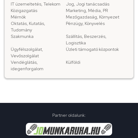
IT üzemeltetés, Telekom
Jog, Jogi tanácsadás
Közigazgatás
Marketing, Média, PR
Mérnök
Mezőgazdaság, Környezet
Oktatás, Kutatás,
Pénzügy, Könyvelés
Tudomány
Szakmunka
Szállítás, Beszerzés,
Logisztika
Ügyfélszolgálat,
Üzleti támogató központok
Vevőszolgálat
Vendéglátás,
Külföldi
idegenforgalom
Partner oldalunk: