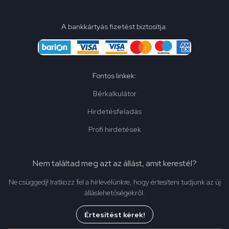
A bankkártyás fizetést biztosítja:
Fontos linkek:
Bérkalkulátor
Hirdetésfeladás
Profi hirdetések
Nem találtad meg azt az állást, amit kerestél?
Ne csüggedj! Iratkozz fel a hírlevélünkre, hogy értesíteni tudjunk az új
álláslehetőségekről.
Értesítést kérek!