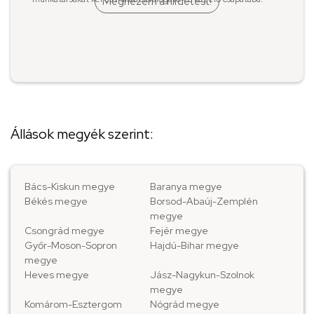
Megnézem a hirdetést!
Állások megyék szerint:
Bács-Kiskun megye
Baranya megye
Békés megye
Borsod-Abaúj-Zemplén
megye
Csongrád megye
Fejér megye
Győr-Moson-Sopron
Hajdú-Bihar megye
megye
Heves megye
Jász-Nagykun-Szolnok
megye
Komárom-Esztergom
Nógrád megye