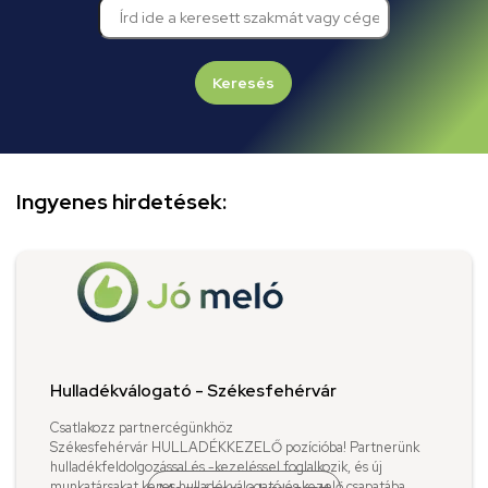
Keresés
Ingyenes hirdetések:
Hulladékválogató - Székesfehérvár
Csatlakozz partnercégünkhöz
Székesfehérvár HULLADÉKKEZELŐ pozícióba! Partnerünk
hulladékfeldolgozással és -kezeléssel foglalkozik, és új
munkatársakat keres hulladékválogató és kezelő csapatába.