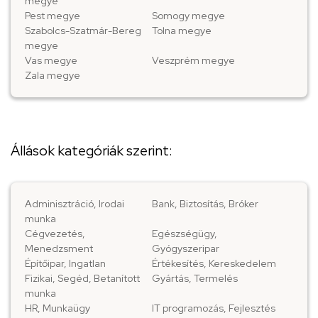
megye
Pest megye
Somogy megye
Szabolcs-Szatmár-Bereg
Tolna megye
megye
Vas megye
Veszprém megye
Zala megye
Állások kategóriák szerint:
Adminisztráció, Irodai
Bank, Biztosítás, Bróker
munka
Cégvezetés,
Egészségügy,
Menedzsment
Gyógyszeripar
Építőipar, Ingatlan
Értékesítés, Kereskedelem
Fizikai, Segéd, Betanított
Gyártás, Termelés
munka
HR, Munkaügy
IT programozás, Fejlesztés