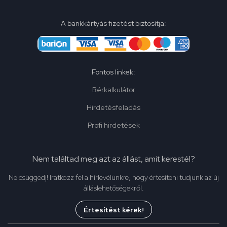
A bankkártyás fizetést biztosítja:
Fontos linkek:
Bérkalkulátor
Hirdetésfeladás
Profi hirdetések
Nem találtad meg azt az állást, amit kerestél?
Ne csüggedj! Iratkozz fel a hírlevélünkre, hogy értesíteni tudjunk az új
álláslehetőségekről.
Értesítést kérek!