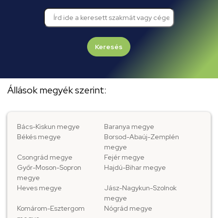
Keresés
Állások megyék szerint:
Bács-Kiskun megye
Baranya megye
Békés megye
Borsod-Abaúj-Zemplén
megye
Csongrád megye
Fejér megye
Győr-Moson-Sopron
Hajdú-Bihar megye
megye
Heves megye
Jász-Nagykun-Szolnok
megye
Komárom-Esztergom
Nógrád megye