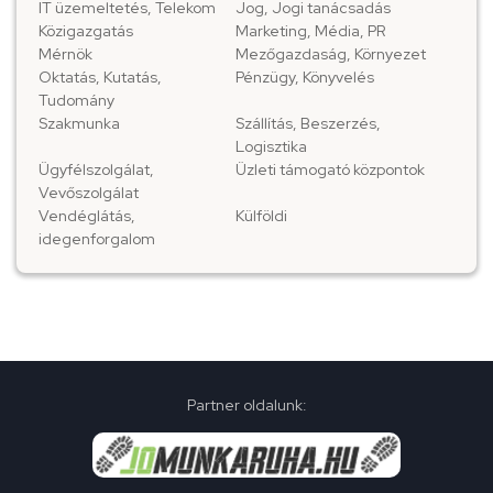
IT üzemeltetés, Telekom
Jog, Jogi tanácsadás
Közigazgatás
Marketing, Média, PR
Mérnök
Mezőgazdaság, Környezet
Oktatás, Kutatás,
Pénzügy, Könyvelés
Tudomány
Szakmunka
Szállítás, Beszerzés,
Logisztika
Ügyfélszolgálat,
Üzleti támogató központok
Vevőszolgálat
Vendéglátás,
Külföldi
idegenforgalom
Partner oldalunk: