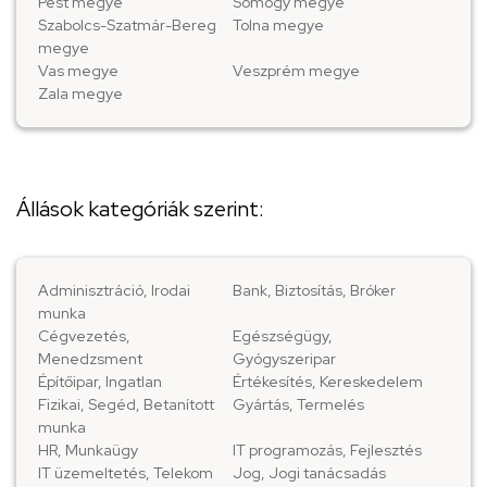
Pest megye
Somogy megye
Szabolcs-Szatmár-Bereg
Tolna megye
megye
Vas megye
Veszprém megye
Zala megye
Állások kategóriák szerint:
Adminisztráció, Irodai
Bank, Biztosítás, Bróker
munka
Cégvezetés,
Egészségügy,
Menedzsment
Gyógyszeripar
Építőipar, Ingatlan
Értékesítés, Kereskedelem
Fizikai, Segéd, Betanított
Gyártás, Termelés
munka
HR, Munkaügy
IT programozás, Fejlesztés
IT üzemeltetés, Telekom
Jog, Jogi tanácsadás