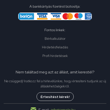
A bankkártyás fizetést biztosítja:
Fontos linkek:
Bérkalkulátor
Hirdetésfeladás
Profi hirdetések
Nem találtad meg azt az állást, amit kerestél?
Ne csüggedj! Iratkozz fel a hírlevélünkre, hogy értesíteni tudjunk az új
álláslehetőségekről.
Értesítést kérek!
E-mail:
info@jomelo.hu