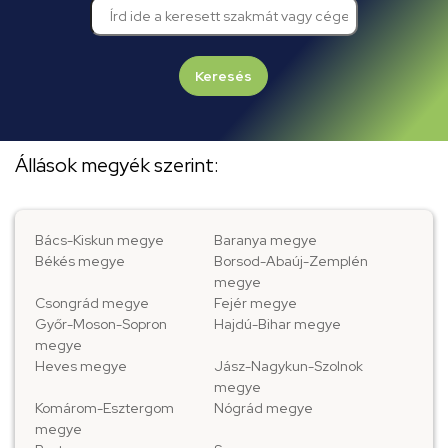
Keresés
Állások megyék szerint:
Bács-Kiskun megye
Baranya megye
Békés megye
Borsod-Abaúj-Zemplén
megye
Csongrád megye
Fejér megye
Győr-Moson-Sopron
Hajdú-Bihar megye
megye
Heves megye
Jász-Nagykun-Szolnok
megye
Komárom-Esztergom
Nógrád megye
megye