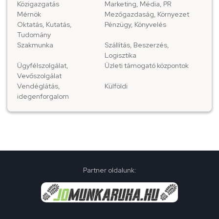
Közigazgatás
Marketing, Média, PR
Mérnök
Mezőgazdaság, Környezet
Oktatás, Kutatás,
Pénzügy, Könyvelés
Tudomány
Szakmunka
Szállítás, Beszerzés,
Logisztika
Ügyfélszolgálat,
Üzleti támogató központok
Vevőszolgálat
Vendéglátás,
Külföldi
idegenforgalom
Partner oldalunk: