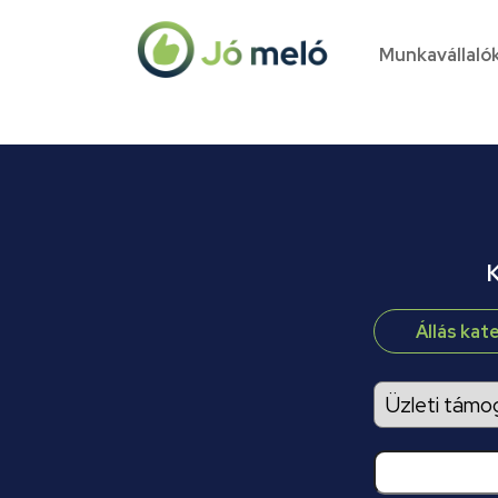
Munkavállaló
K
Állás kat