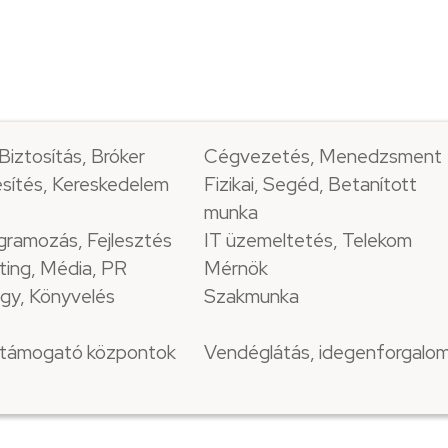
Biztosítás, Bróker
Cégvezetés, Menedzsment
sítés, Kereskedelem
Fizikai, Segéd, Betanított
munka
gramozás, Fejlesztés
IT üzemeltetés, Telekom
ting, Média, PR
Mérnök
gy, Könyvelés
Szakmunka
i támogató központok
Vendéglátás, idegenforgalo