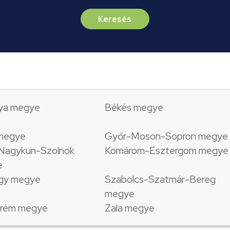
Keresés
ya megye
Békés megye
 megye
Győr-Moson-Sopron megye
Nagykun-Szolnok
Komárom-Esztergom megye
e
gy megye
Szabolcs-Szatmár-Bereg
megye
rém megye
Zala megye