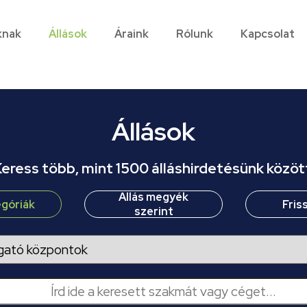
knak
Állások
Áraink
Rólunk
Kapcsolat
Állások
eress több, mint 1500 álláshirdetésünk közöt
Állás megyék
egóriák
Fris
szerint