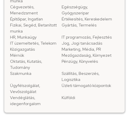
munka
Cégvezetés,
Egészségügy,
Menedzsment
Gyógyszeripar
Építőipar, Ingatlan
Értékesítés, Kereskedelem
Fizikai, Segéd, Betanított
Gyártás, Termelés
munka
HR, Munkaügy
IT programozás, Fejlesztés
IT üzemeltetés, Telekom
Jog, Jogi tanácsadás
Közigazgatás
Marketing, Média, PR
Mérnök
Mezőgazdaság, Környezet
Oktatás, Kutatás,
Pénzügy, Könyvelés
Tudomány
Szakmunka
Szállítás, Beszerzés,
Logisztika
Ügyfélszolgálat,
Üzleti támogató központok
Vevőszolgálat
Vendéglátás,
Külföldi
idegenforgalom