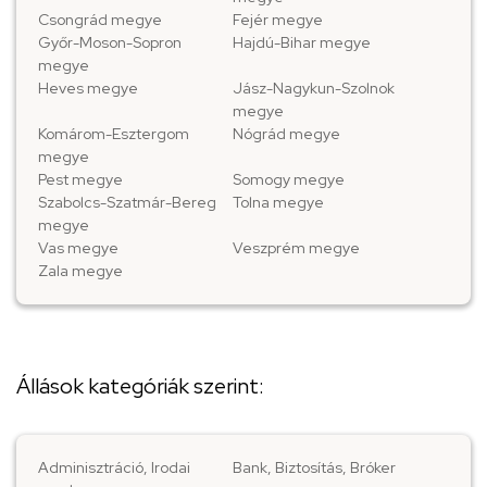
Csongrád megye
Fejér megye
Győr-Moson-Sopron
Hajdú-Bihar megye
megye
Heves megye
Jász-Nagykun-Szolnok
megye
Komárom-Esztergom
Nógrád megye
megye
Pest megye
Somogy megye
Szabolcs-Szatmár-Bereg
Tolna megye
megye
Vas megye
Veszprém megye
Zala megye
Állások kategóriák szerint:
Adminisztráció, Irodai
Bank, Biztosítás, Bróker