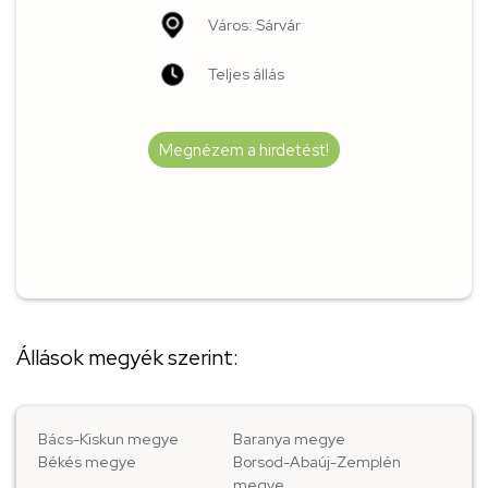
Város: Sárvár
Teljes állás
Megnézem a hirdetést!
Állások megyék szerint:
Bács-Kiskun megye
Baranya megye
Békés megye
Borsod-Abaúj-Zemplén
megye