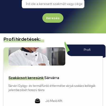
Keresés
Profi hirdetések:
Profi
Szakácsot keresünk Sárvárra
Sárvári Gyógy- és termálfürdő éttermébe várjuk szakács kollégák
jelentkezését hosszú távra
Jó Meló Kft.