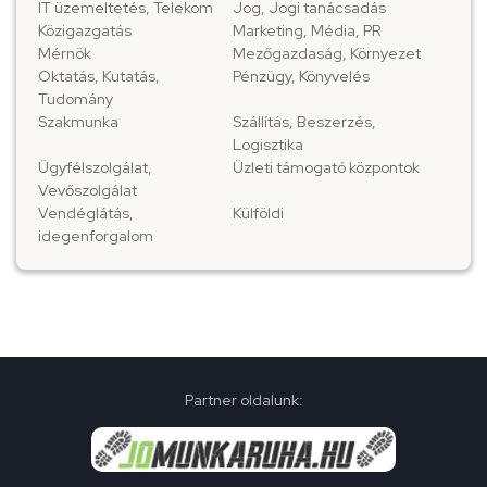
IT üzemeltetés, Telekom
Jog, Jogi tanácsadás
Közigazgatás
Marketing, Média, PR
Mérnök
Mezőgazdaság, Környezet
Oktatás, Kutatás,
Pénzügy, Könyvelés
Tudomány
Szakmunka
Szállítás, Beszerzés,
Logisztika
Ügyfélszolgálat,
Üzleti támogató központok
Vevőszolgálat
Vendéglátás,
Külföldi
idegenforgalom
Partner oldalunk: