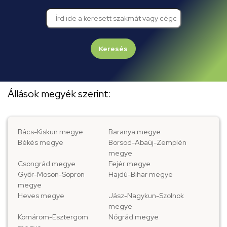
Keresés
Állások megyék szerint:
Bács-Kiskun megye
Baranya megye
Békés megye
Borsod-Abaúj-Zemplén
megye
Csongrád megye
Fejér megye
Győr-Moson-Sopron
Hajdú-Bihar megye
megye
Heves megye
Jász-Nagykun-Szolnok
megye
Komárom-Esztergom
Nógrád megye