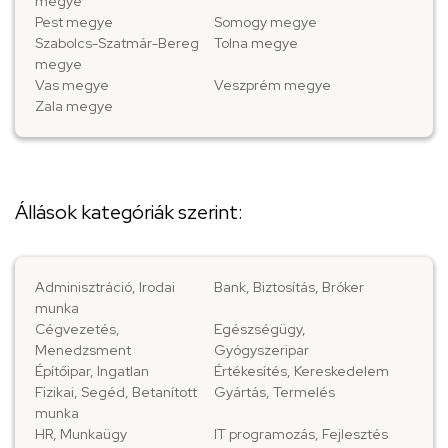
megye
Pest megye
Somogy megye
Szabolcs-Szatmár-Bereg
Tolna megye
megye
Vas megye
Veszprém megye
Zala megye
Állások kategóriák szerint:
Adminisztráció, Irodai
Bank, Biztosítás, Bróker
munka
Cégvezetés,
Egészségügy,
Menedzsment
Gyógyszeripar
Építőipar, Ingatlan
Értékesítés, Kereskedelem
Fizikai, Segéd, Betanított
Gyártás, Termelés
munka
HR, Munkaügy
IT programozás, Fejlesztés