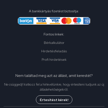
A bankkártyás fizetést biztosítja:
Fontos linkek:
Bérkalkulátor
Hirdetésfeladás
Profi hirdetések
Nem találtad meg azt az állást, amit kerestél?
Ne csüggedj! Iratkozz fel a hírlevélünkre, hogy értesíteni tudjunk az új
álláslehetőségekről.
Értesítést kérek!