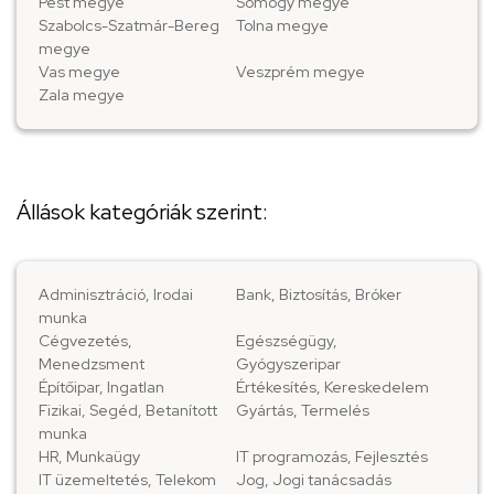
Pest megye
Somogy megye
Szabolcs-Szatmár-Bereg
Tolna megye
megye
Vas megye
Veszprém megye
Zala megye
Állások kategóriák szerint:
Adminisztráció, Irodai
Bank, Biztosítás, Bróker
munka
Cégvezetés,
Egészségügy,
Menedzsment
Gyógyszeripar
Építőipar, Ingatlan
Értékesítés, Kereskedelem
Fizikai, Segéd, Betanított
Gyártás, Termelés
munka
HR, Munkaügy
IT programozás, Fejlesztés
IT üzemeltetés, Telekom
Jog, Jogi tanácsadás