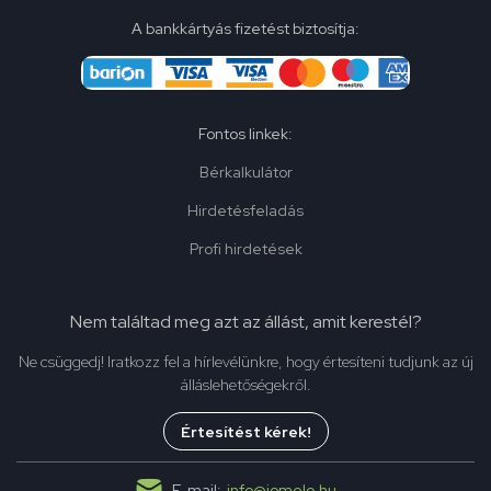
A bankkártyás fizetést biztosítja:
Fontos linkek:
Bérkalkulátor
Hirdetésfeladás
Profi hirdetések
Nem találtad meg azt az állást, amit kerestél?
Ne csüggedj! Iratkozz fel a hírlevélünkre, hogy értesíteni tudjunk az új
álláslehetőségekről.
Értesítést kérek!
E-mail:
info@jomelo.hu