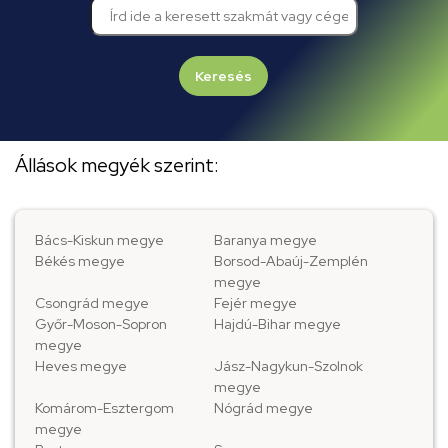
Keresés
Állások megyék szerint:
Bács-Kiskun megye
Baranya megye
Békés megye
Borsod-Abaúj-Zemplén
megye
Csongrád megye
Fejér megye
Győr-Moson-Sopron
Hajdú-Bihar megye
megye
Heves megye
Jász-Nagykun-Szolnok
megye
Komárom-Esztergom
Nógrád megye
megye