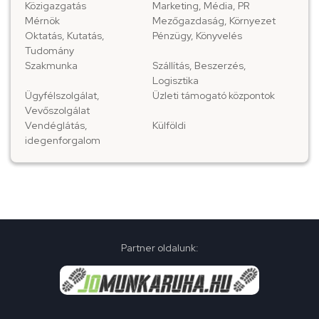
Közigazgatás
Marketing, Média, PR
Mérnök
Mezőgazdaság, Környezet
Oktatás, Kutatás,
Pénzügy, Könyvelés
Tudomány
Szakmunka
Szállítás, Beszerzés,
Logisztika
Ügyfélszolgálat,
Üzleti támogató központok
Vevőszolgálat
Vendéglátás,
Külföldi
idegenforgalom
Partner oldalunk: