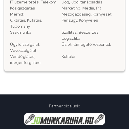
IT üzemeltetés, Telekom
Jog, Jogi tanácsadás
Közigazgatás
Marketing, Média, PR
Mérnök
Mezőgazdaság, Környezet
Oktatás, Kutatás,
Pénzügy, Könyvelés
Tudomány
Szakmunka
Szállítás, Beszerzés,
Logisztika
Ügyfélszolgálat,
Üzleti támogató központok
Vevőszolgálat
Vendéglátás,
Külföldi
idegenforgalom
Partner oldalunk: