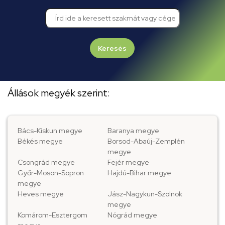
Keresés
Állások megyék szerint:
Bács-Kiskun megye
Baranya megye
Békés megye
Borsod-Abaúj-Zemplén
megye
Csongrád megye
Fejér megye
Győr-Moson-Sopron
Hajdú-Bihar megye
megye
Heves megye
Jász-Nagykun-Szolnok
megye
Komárom-Esztergom
Nógrád megye