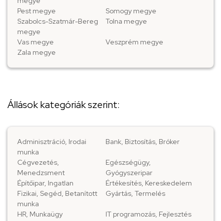
megye
Pest megye
Somogy megye
Szabolcs-Szatmár-Bereg
Tolna megye
megye
Vas megye
Veszprém megye
Zala megye
Állások kategóriák szerint:
Adminisztráció, Irodai
Bank, Biztosítás, Bróker
munka
Cégvezetés,
Egészségügy,
Menedzsment
Gyógyszeripar
Építőipar, Ingatlan
Értékesítés, Kereskedelem
Fizikai, Segéd, Betanított
Gyártás, Termelés
munka
HR, Munkaügy
IT programozás, Fejlesztés