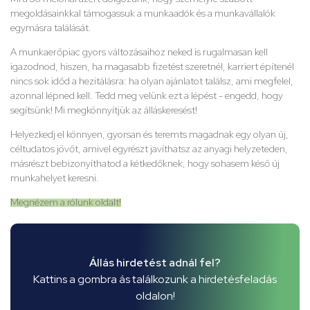
megoldásainkkal támogassuk a munkaadók és a munkavállalók
egymásra találását.
A munkaerőpiac gyors változásaihoz neked is rugalmasan kell
igazodnod, hiszen, ha magasabb fizetést szeretnél, karriert építenél
nincs sok időd a hezitálásra: ha olyan ajánlatot találsz, ami megfelel,
azonnal lépned kell. Tedd meg velünk ezt a lépést - engedd, hogy
segítsünk! Mi megkönnyítjük az álláskeresést!
Helyezkedj el könnyen, gyorsan és teremts magadnak egy olyan új,
céltudatos jövőt, amivel egyrészt javíthatsz az anyagi helyzeteden,
másrészt bebizonyíthatod a kétkedőknek, hogy sohasem késő új
munkahelyet keresni.
Megnézem a rólunk oldalt!
Állás hirdetést adnál fel?
Kattins a gombra ás találkozunk a hirdetésfeladás
oldalon!