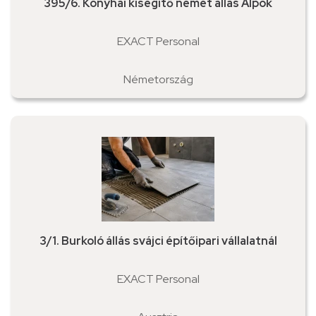
395/6. Konyhai kisegítő német állás Alpok
EXACT Personal
Németország
3/1. Burkoló állás svájci építőipari vállalatnál
EXACT Personal