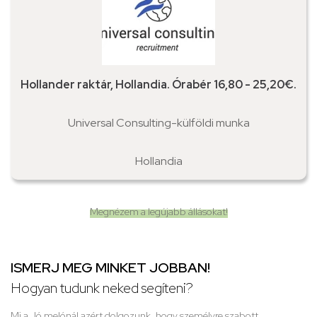
Hollander raktár, Hollandia. Órabér 16,80 - 25,20€.
Universal Consulting-külföldi munka
Hollandia
Megnézem a legújabb állásokat!
ISMERJ MEG MINKET JOBBAN!
Hogyan tudunk neked segíteni?
Mi a Jó melónál azért dolgozunk, hogy személyre szabott