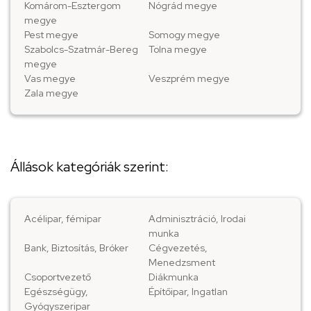
Komárom-Esztergom
Nógrád megye
megye
Pest megye
Somogy megye
Szabolcs-Szatmár-Bereg
Tolna megye
megye
Vas megye
Veszprém megye
Zala megye
Állások kategóriák szerint:
Acélipar, fémipar
Adminisztráció, Irodai
munka
Bank, Biztosítás, Bróker
Cégvezetés,
Menedzsment
Csoportvezető
Diákmunka
Egészségügy,
Építőipar, Ingatlan
Gyógyszeripar