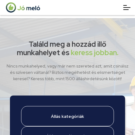
Találd meg a hozzád illő
munkahelyet és
keress jobban.
Nincs munkahelyed, vagy már nem szereted azt, amit csinálsz
és szívesen váltanál? Biztos megélhetést és elismertséget
keresel? Keress több, mint 1500 álláshirdetésünk között!
Állás kategóriák