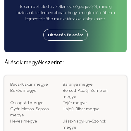
Te sem bízhatod a véletlenre a céged jövőjét, mindig
biztosnak kell lenned abban, hogy a megfelelő időben a
legmegfelelőbb munkatársakkal dolgozhatsz.
Hirdetés feladás!
Állások megyék szerint:
Bács-Kiskun megye
Baranya megye
Békés megye
Borsod-Abaúj-Zemplén
megye
Csongrád megye
Fejér megye
Győr-Moson-Sopron
Hajdú-Bihar megye
megye
Heves megye
Jász-Nagykun-Szolnok
megye