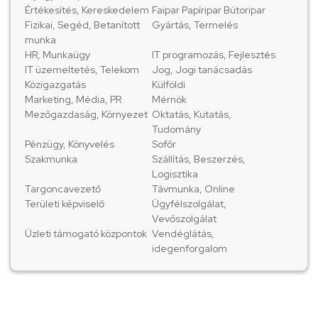
Értékesítés, Kereskedelem
Faipar Papíripar Bútoripar
Fizikai, Segéd, Betanított
Gyártás, Termelés
munka
HR, Munkaügy
IT programozás, Fejlesztés
IT üzemeltetés, Telekom
Jog, Jogi tanácsadás
Közigazgatás
Külföldi
Marketing, Média, PR
Mérnök
Mezőgazdaság, Környezet
Oktatás, Kutatás,
Tudomány
Pénzügy, Könyvelés
Sofőr
Szakmunka
Szállítás, Beszerzés,
Logisztika
Targoncavezető
Távmunka, Online
Területi képviselő
Ügyfélszolgálat,
Vevőszolgálat
Üzleti támogató központok
Vendéglátás,
idegenforgalom