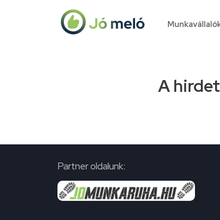
Munkavállaló
A hirde
Partner oldalunk: