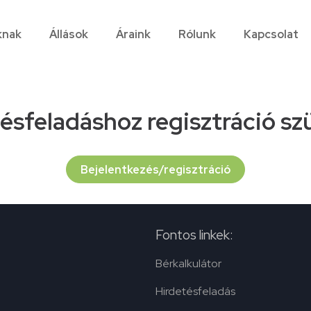
knak
Állások
Áraink
Rólunk
Kapcsolat
tésfeladáshoz regisztráció sz
Bejelentkezés/regisztráció
Fontos linkek:
Bérkalkulátor
Hirdetésfeladás