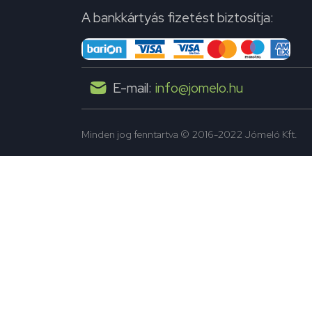
A bankkártyás fizetést biztosítja:
E-mail:
info@jomelo.hu
Minden jog fenntartva © 2016-2022 Jómeló Kft.