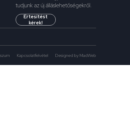
tudjunk az új álláslehetőségekről.
Értesítést
kérek!
sszum
Kapcsolatfelvétel
Designed by MadWeb