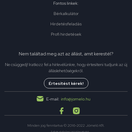
Fontos linkek:
Bérkalkulátor
Hirdetésfeladás
Profi hirdetések
Nem találtad meg azt az állást, amit kerestél?
Ne csüggedj! Iratkozz fel a hírlevélünkre, hogy értesíteni tudjunk az új
álláslehetőségekről.
Értesítést kérek!
E-mail:
info@jomelo.hu
Minden jog fenntartva © 2016-2022 Jómeló Kft.
Adatvédelmi tájékoztató