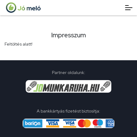
Impresszum
Feltöltés alatt!
Partner oldalunk:
A bankkártyás fizetést biztosítja: