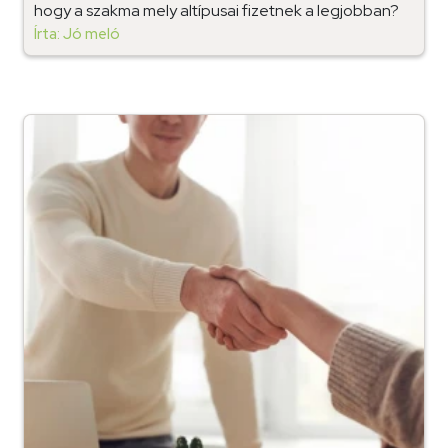
hogy a szakma mely altípusai fizetnek a legjobban?
Írta: Jó meló