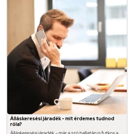
Álláskeresési járadék - mit érdemes tudnod
róla?
Álláskeresési járadék - már a szó hallatán is futkos a