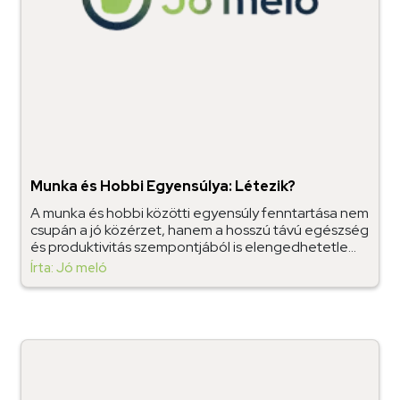
Munka és Hobbi Egyensúlya: Létezik?
A munka és hobbi közötti egyensúly fenntartása nem
csupán a jó közérzet, hanem a hosszú távú egészség
és produktivitás szempontjából is elengedhetetle...
Írta: Jó meló