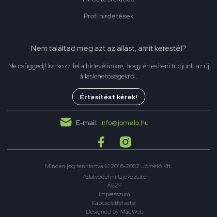
Profi hirdetések
Nem találtad meg azt az állást, amit kerestél?
Ne csüggedj! Iratkozz fel a hírlevélünkre, hogy értesíteni tudjunk az új
álláslehetőségekről.
Értesítést kérek!
E-mail:
info@jomelo.hu
Minden jog fenntartva © 2016-2022 Jómeló Kft.
Adatvédelmi tájékoztató
ÁSZF
Impresszum
Kapcsolatfelvétel
Designed by MadWeb