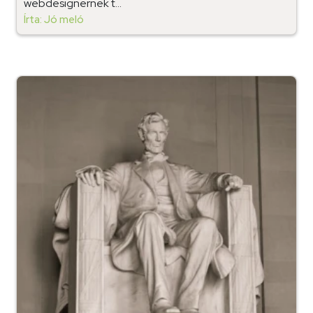
webdesignernek t...
Írta: Jó meló