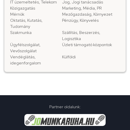
IT üzemeltetés, Telekom
Jog, Jogi tanácsadás
Közigazgatás
Marketing, Média, PR
Mérnök
Mezőgazdaság, Környezet
Oktatás, Kutatás,
Pénzügy, Könyvelés
Tudomány
Szakmunka
Szállítás, Beszerzés,
Logisztika
Ügyfélszolgálat,
Üzleti támogató központok
Vevőszolgálat
Vendéglátás,
Külföldi
idegenforgalom
Partner oldalunk: