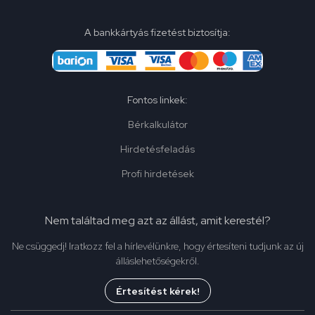
A bankkártyás fizetést biztosítja:
Fontos linkek:
Bérkalkulátor
Hirdetésfeladás
Profi hirdetések
Nem találtad meg azt az állást, amit kerestél?
Ne csüggedj! Iratkozz fel a hírlevélünkre, hogy értesíteni tudjunk az új
álláslehetőségekről.
Értesítést kérek!