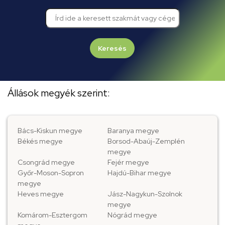
Keresés
Állások megyék szerint:
Bács-Kiskun megye
Baranya megye
Békés megye
Borsod-Abaúj-Zemplén
megye
Csongrád megye
Fejér megye
Győr-Moson-Sopron
Hajdú-Bihar megye
megye
Heves megye
Jász-Nagykun-Szolnok
megye
Komárom-Esztergom
Nógrád megye