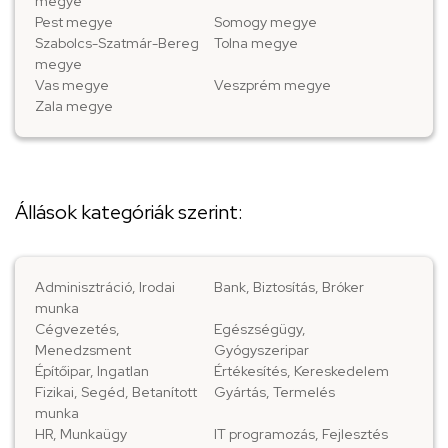
megye
Pest megye
Somogy megye
Szabolcs-Szatmár-Bereg
Tolna megye
megye
Vas megye
Veszprém megye
Zala megye
Állások kategóriák szerint:
Adminisztráció, Irodai
Bank, Biztosítás, Bróker
munka
Cégvezetés,
Egészségügy,
Menedzsment
Gyógyszeripar
Építőipar, Ingatlan
Értékesítés, Kereskedelem
Fizikai, Segéd, Betanított
Gyártás, Termelés
munka
HR, Munkaügy
IT programozás, Fejlesztés