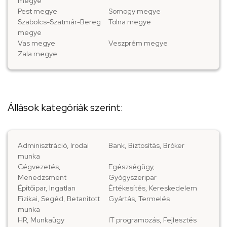
megye
Pest megye
Somogy megye
Szabolcs-Szatmár-Bereg
Tolna megye
megye
Vas megye
Veszprém megye
Zala megye
Állások kategóriák szerint:
Adminisztráció, Irodai
Bank, Biztosítás, Bróker
munka
Cégvezetés,
Egészségügy,
Menedzsment
Gyógyszeripar
Építőipar, Ingatlan
Értékesítés, Kereskedelem
Fizikai, Segéd, Betanított
Gyártás, Termelés
munka
HR, Munkaügy
IT programozás, Fejlesztés