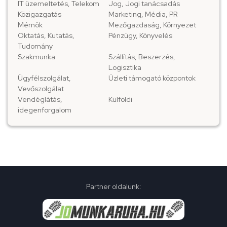
IT üzemeltetés, Telekom
Jog, Jogi tanácsadás
Közigazgatás
Marketing, Média, PR
Mérnök
Mezőgazdaság, Környezet
Oktatás, Kutatás,
Pénzügy, Könyvelés
Tudomány
Szakmunka
Szállítás, Beszerzés,
Logisztika
Ügyfélszolgálat,
Üzleti támogató központok
Vevőszolgálat
Vendéglátás,
Külföldi
idegenforgalom
Partner oldalunk: