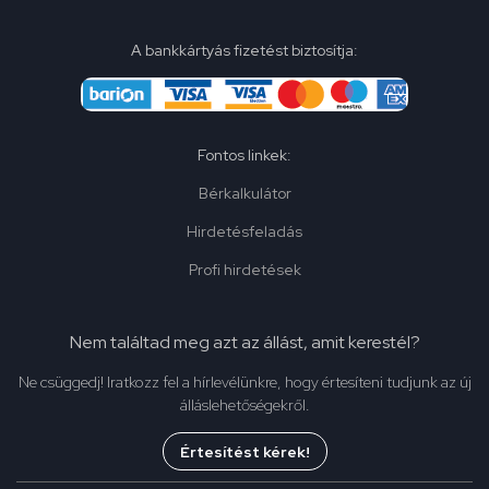
A bankkártyás fizetést biztosítja:
Fontos linkek:
Bérkalkulátor
Hirdetésfeladás
Profi hirdetések
Nem találtad meg azt az állást, amit kerestél?
Ne csüggedj! Iratkozz fel a hírlevélünkre, hogy értesíteni tudjunk az új
álláslehetőségekről.
Értesítést kérek!