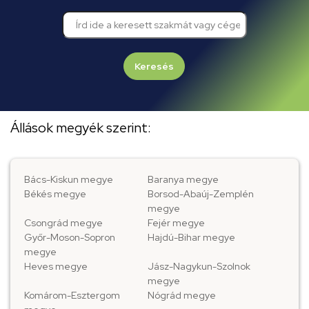
Keresés
Állások megyék szerint:
Bács-Kiskun megye
Baranya megye
Békés megye
Borsod-Abaúj-Zemplén
megye
Csongrád megye
Fejér megye
Győr-Moson-Sopron
Hajdú-Bihar megye
megye
Heves megye
Jász-Nagykun-Szolnok
megye
Komárom-Esztergom
Nógrád megye