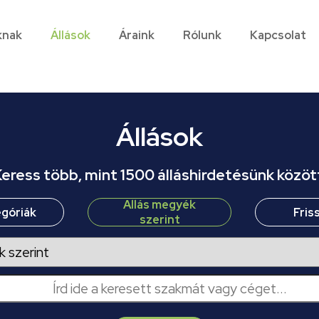
knak
Állások
Áraink
Rólunk
Kapcsolat
Állások
eress több, mint 1500 álláshirdetésünk közöt
Állás megyék
egóriák
Fris
szerint