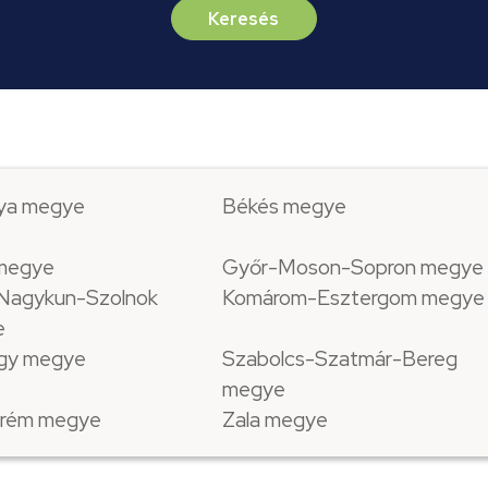
Keresés
ya megye
Békés megye
 megye
Győr-Moson-Sopron megye
Nagykun-Szolnok
Komárom-Esztergom megye
e
gy megye
Szabolcs-Szatmár-Bereg
megye
rém megye
Zala megye