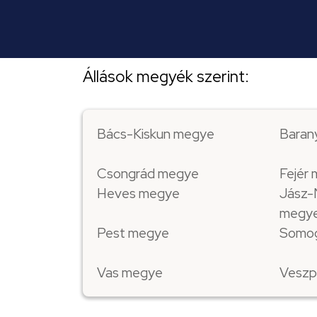
Állások megyék szerint:
Bács-Kiskun megye
Baran
Csongrád megye
Fejér
Heves megye
Jász-
megy
Pest megye
Somo
Vas megye
Veszp