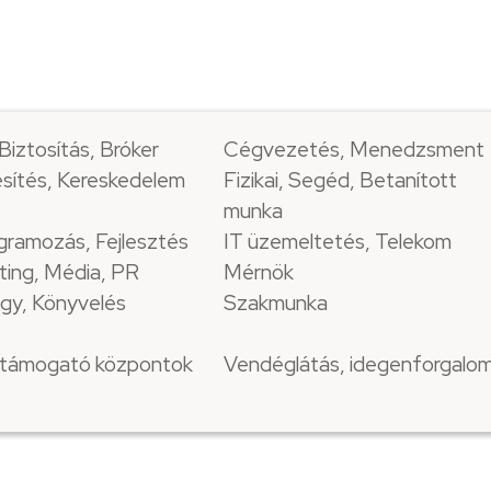
Biztosítás, Bróker
Cégvezetés, Menedzsment
sítés, Kereskedelem
Fizikai, Segéd, Betanított
munka
gramozás, Fejlesztés
IT üzemeltetés, Telekom
ting, Média, PR
Mérnök
gy, Könyvelés
Szakmunka
i támogató központok
Vendéglátás, idegenforgalo