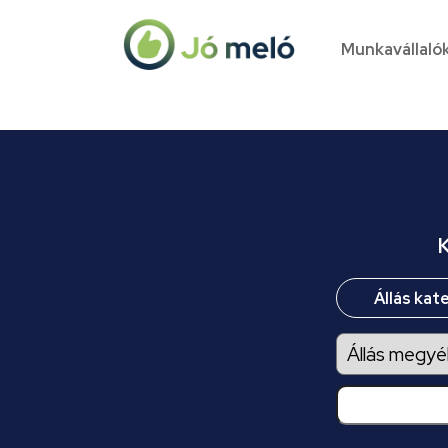
Munkavállaló
K
Állás kat