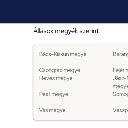
Állások megyék szerint:
Bács-Kiskun megye
Baran
Csongrád megye
Fejér
Heves megye
Jász-
megy
Pest megye
Somo
Vas megye
Veszp