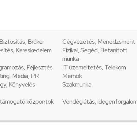
Biztosítás, Bróker
Cégvezetés, Menedzsment
sítés, Kereskedelem
Fizikai, Segéd, Betanított
munka
gramozás, Fejlesztés
IT üzemeltetés, Telekom
ting, Média, PR
Mérnök
gy, Könyvelés
Szakmunka
i támogató központok
Vendéglátás, idegenforgalo