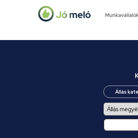
Munkavállaló
K
Állás kat