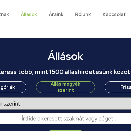
knak
Állások
Áraink
Rólunk
Kapcsolat
Állások
eress több, mint 1500 álláshirdetésünk közöt
Állás megyék
egóriák
Fris
szerint