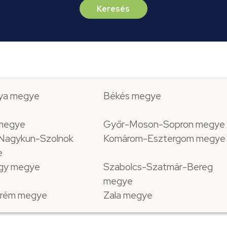
Keresés
ya megye
Békés megye
 megye
Győr-Moson-Sopron megye
Nagykun-Szolnok
Komárom-Esztergom megye
e
gy megye
Szabolcs-Szatmár-Bereg
megye
rém megye
Zala megye