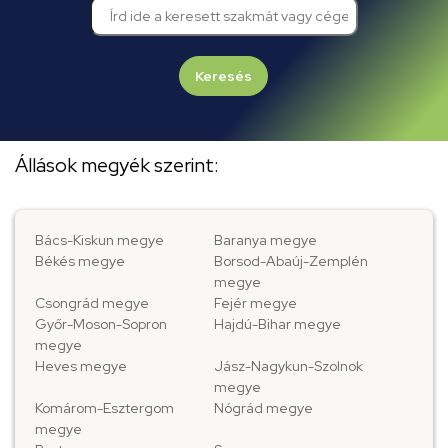
Keresés
Állások megyék szerint:
Bács-Kiskun megye
Baranya megye
Békés megye
Borsod-Abaúj-Zemplén
megye
Csongrád megye
Fejér megye
Győr-Moson-Sopron
Hajdú-Bihar megye
megye
Heves megye
Jász-Nagykun-Szolnok
megye
Komárom-Esztergom
Nógrád megye
megye