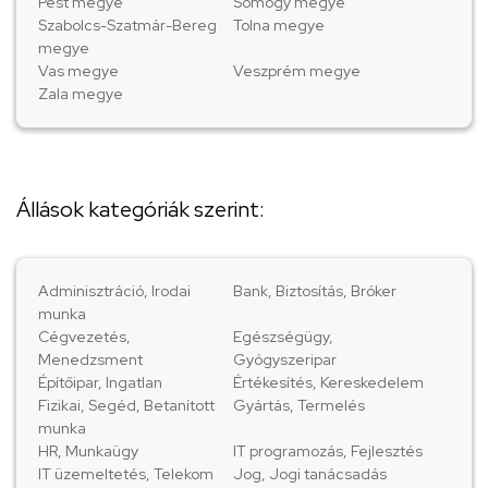
Pest megye
Somogy megye
Szabolcs-Szatmár-Bereg
Tolna megye
megye
Vas megye
Veszprém megye
Zala megye
Állások kategóriák szerint:
Adminisztráció, Irodai
Bank, Biztosítás, Bróker
munka
Cégvezetés,
Egészségügy,
Menedzsment
Gyógyszeripar
Építőipar, Ingatlan
Értékesítés, Kereskedelem
Fizikai, Segéd, Betanított
Gyártás, Termelés
munka
HR, Munkaügy
IT programozás, Fejlesztés
IT üzemeltetés, Telekom
Jog, Jogi tanácsadás