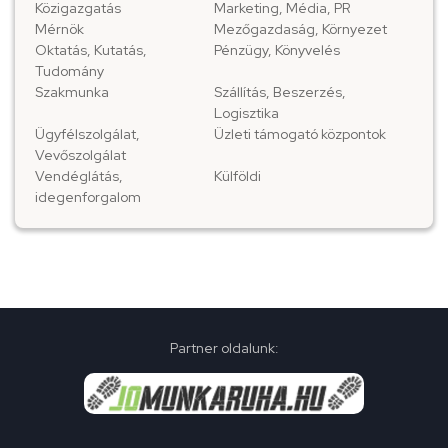
Közigazgatás
Marketing, Média, PR
Mérnök
Mezőgazdaság, Környezet
Oktatás, Kutatás,
Pénzügy, Könyvelés
Tudomány
Szakmunka
Szállítás, Beszerzés,
Logisztika
Ügyfélszolgálat,
Üzleti támogató központok
Vevőszolgálat
Vendéglátás,
Külföldi
idegenforgalom
Partner oldalunk: