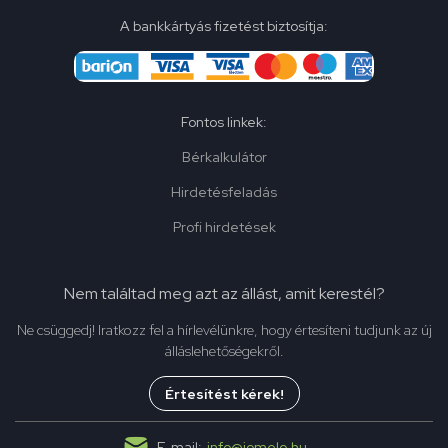
A bankkártyás fizetést biztosítja:
Fontos linkek:
Bérkalkulátor
Hirdetésfeladás
Profi hirdetések
Nem találtad meg azt az állást, amit kerestél?
Ne csüggedj! Iratkozz fel a hírlevélünkre, hogy értesíteni tudjunk az új
álláslehetőségekről.
Értesítést kérek!
E-mail:
info@jomelo.hu