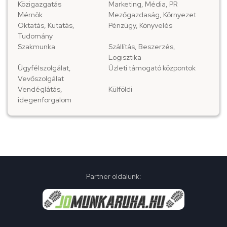
Közigazgatás
Marketing, Média, PR
Mérnök
Mezőgazdaság, Környezet
Oktatás, Kutatás,
Pénzügy, Könyvelés
Tudomány
Szakmunka
Szállítás, Beszerzés,
Logisztika
Ügyfélszolgálat,
Üzleti támogató központok
Vevőszolgálat
Vendéglátás,
Külföldi
idegenforgalom
Partner oldalunk: