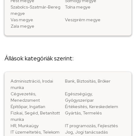
Pest megye
Somogy megye
Szabolcs-Szatmár-Bereg
Tolna megye
megye
Vas megye
Veszprém megye
Zala megye
Állások kategóriák szerint:
Adminisztráció, Irodai
Bank, Biztosítás, Bróker
munka
Cégvezetés,
Egészségügy,
Menedzsment
Gyógyszeripar
Építőipar, Ingatlan
Értékesítés, Kereskedelem
Fizikai, Segéd, Betanított
Gyártás, Termelés
munka
HR, Munkaügy
IT programozás, Fejlesztés
IT üzemeltetés, Telekom
Jog, Jogi tanácsadás