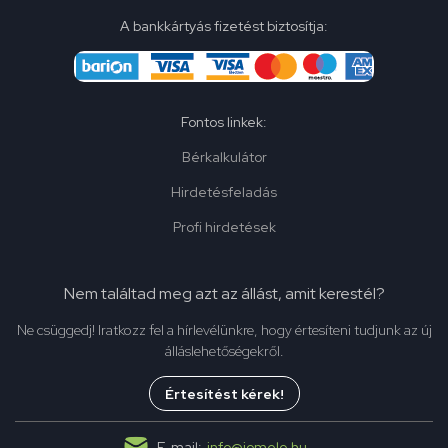
A bankkártyás fizetést biztosítja:
Fontos linkek:
Bérkalkulátor
Hirdetésfeladás
Profi hirdetések
Nem találtad meg azt az állást, amit kerestél?
Ne csüggedj! Iratkozz fel a hírlevélünkre, hogy értesíteni tudjunk az új
álláslehetőségekről.
Értesítést kérek!
E-mail:
info@jomelo.hu