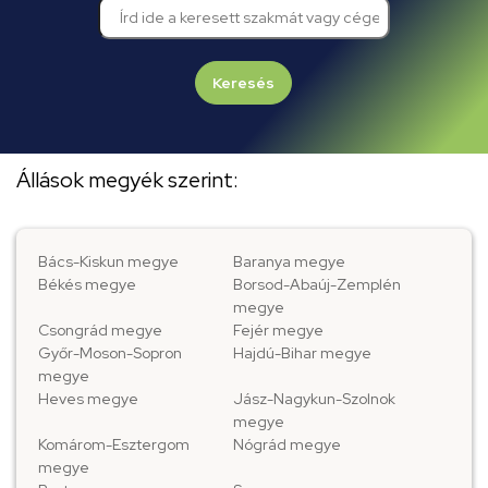
Keresés
Állások megyék szerint:
Bács-Kiskun megye
Baranya megye
Békés megye
Borsod-Abaúj-Zemplén
megye
Csongrád megye
Fejér megye
Győr-Moson-Sopron
Hajdú-Bihar megye
megye
Heves megye
Jász-Nagykun-Szolnok
megye
Komárom-Esztergom
Nógrád megye
megye