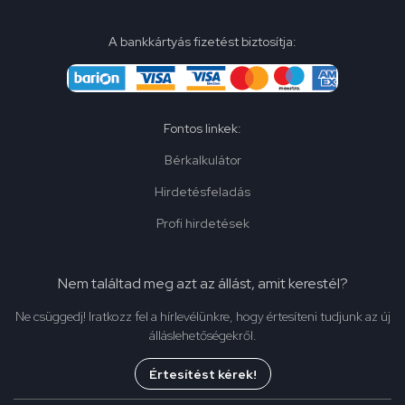
A bankkártyás fizetést biztosítja:
Fontos linkek:
Bérkalkulátor
Hirdetésfeladás
Profi hirdetések
Nem találtad meg azt az állást, amit kerestél?
Ne csüggedj! Iratkozz fel a hírlevélünkre, hogy értesíteni tudjunk az új
álláslehetőségekről.
Értesítést kérek!