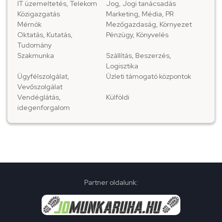
IT üzemeltetés, Telekom
Jog, Jogi tanácsadás
Közigazgatás
Marketing, Média, PR
Mérnök
Mezőgazdaság, Környezet
Oktatás, Kutatás,
Pénzügy, Könyvelés
Tudomány
Szakmunka
Szállítás, Beszerzés,
Logisztika
Ügyfélszolgálat,
Üzleti támogató központok
Vevőszolgálat
Vendéglátás,
Külföldi
idegenforgalom
Partner oldalunk: