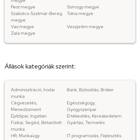
megye
Pest megye
Somogy megye
Szabolcs-Szatmár-Bereg
Tolna megye
megye
Vas megye
Veszprém megye
Zala megye
Állások kategóriák szerint:
Adminisztráció, Irodai
Bank, Biztosítás, Bróker
munka
Cégvezetés,
Egészségügy,
Menedzsment
Gyógyszeripar
Építőipar, Ingatlan
Értékesítés, Kereskedelem
Fizikai, Segéd, Betanított
Gyártás, Termelés
munka
HR, Munkaügy
IT programozás, Fejlesztés