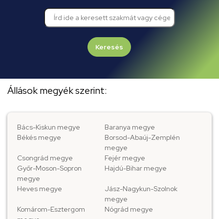
Keresés
Állások megyék szerint:
Bács-Kiskun megye
Baranya megye
Békés megye
Borsod-Abaúj-Zemplén
megye
Csongrád megye
Fejér megye
Győr-Moson-Sopron
Hajdú-Bihar megye
megye
Heves megye
Jász-Nagykun-Szolnok
megye
Komárom-Esztergom
Nógrád megye