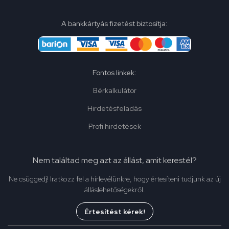
A bankkártyás fizetést biztosítja:
Fontos linkek:
Bérkalkulátor
Hirdetésfeladás
Profi hirdetések
Nem találtad meg azt az állást, amit kerestél?
Ne csüggedj! Iratkozz fel a hírlevélünkre, hogy értesíteni tudjunk az új
álláslehetőségekről.
Értesítést kérek!