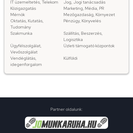
IT üzemeltetés, Telekom
Jog, Jogi tanácsadás
Közigazgatás
Marketing, Média, PR
Mérnök
Mezőgazdaság, Környezet
Oktatás, Kutatás,
Pénzügy, Könyvelés
Tudomány
Szakmunka
Szállítás, Beszerzés,
Logisztika
Ügyfélszolgálat,
Üzleti támogató központok
Vevőszolgálat
Vendéglátás,
Külföldi
idegenforgalom
Partner oldalunk: