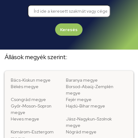
Keresés
Állások megyék szerint:
Bács-Kiskun megye
Baranya megye
Békés megye
Borsod-Abaúj-Zemplén
megye
Csongrád megye
Fejér megye
Győr-Moson-Sopron
Hajdú-Bihar megye
megye
Heves megye
Jász-Nagykun-Szolnok
megye
Komárom-Esztergom
Nógrád megye