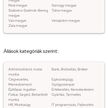
megye
Pest megye
Somogy megye
Szabolcs-Szatmár-Bereg
Tolna megye
megye
Vas megye
Veszprém megye
Zala megye
Állások kategóriák szerint:
Adminisztráció, Irodai
Bank, Biztosítás, Bróker
munka
Cégvezetés,
Egészségügy,
Menedzsment
Gyógyszeripar
Építőipar, Ingatlan
Értékesítés, Kereskedelem
Fizikai, Segéd, Betanított
Gyártás, Termelés
munka
HR, Munkaügy
IT programozás, Fejlesztés