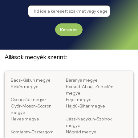
Keresés
Állások megyék szerint:
Bács-Kiskun megye
Baranya megye
Békés megye
Borsod-Abaúj-Zemplén
megye
Csongrád megye
Fejér megye
Győr-Moson-Sopron
Hajdú-Bihar megye
megye
Heves megye
Jász-Nagykun-Szolnok
megye
Komárom-Esztergom
Nógrád megye