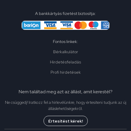
A bankkártyás fizetést biztosítja:
Fontos linkek:
Bérkalkulátor
Hirdetésfeladás
Profi hirdetések
Nem találtad meg azt az állást, amit kerestél?
Ne csüggedj! Iratkozz fel a hírlevélünkre, hogy értesíteni tudjunk az új
álláslehetőségekről.
Értesítést kérek!