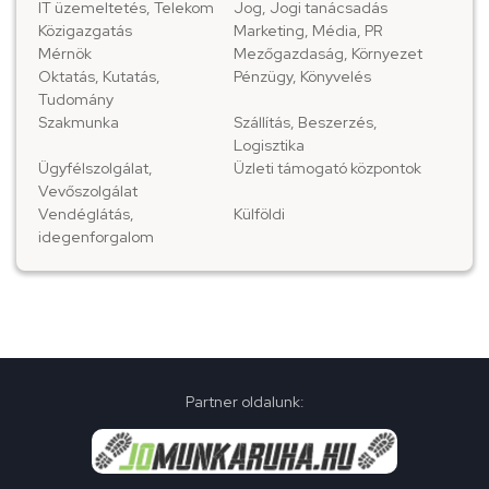
IT üzemeltetés, Telekom
Jog, Jogi tanácsadás
Közigazgatás
Marketing, Média, PR
Mérnök
Mezőgazdaság, Környezet
Oktatás, Kutatás,
Pénzügy, Könyvelés
Tudomány
Szakmunka
Szállítás, Beszerzés,
Logisztika
Ügyfélszolgálat,
Üzleti támogató központok
Vevőszolgálat
Vendéglátás,
Külföldi
idegenforgalom
Partner oldalunk: