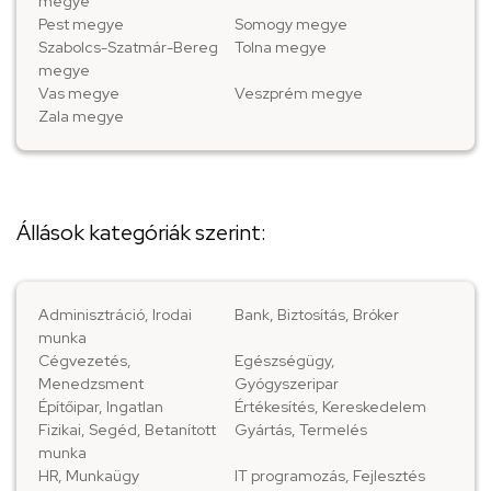
megye
Pest megye
Somogy megye
Szabolcs-Szatmár-Bereg
Tolna megye
megye
Vas megye
Veszprém megye
Zala megye
Állások kategóriák szerint:
Adminisztráció, Irodai
Bank, Biztosítás, Bróker
munka
Cégvezetés,
Egészségügy,
Menedzsment
Gyógyszeripar
Építőipar, Ingatlan
Értékesítés, Kereskedelem
Fizikai, Segéd, Betanított
Gyártás, Termelés
munka
HR, Munkaügy
IT programozás, Fejlesztés