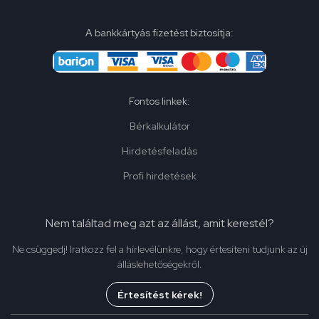
A bankkártyás fizetést biztosítja:
Fontos linkek:
Bérkalkulátor
Hirdetésfeladás
Profi hirdetések
Nem találtad meg azt az állást, amit kerestél?
Ne csüggedj! Iratkozz fel a hírlevélünkre, hogy értesíteni tudjunk az új
álláslehetőségekről.
Értesítést kérek!