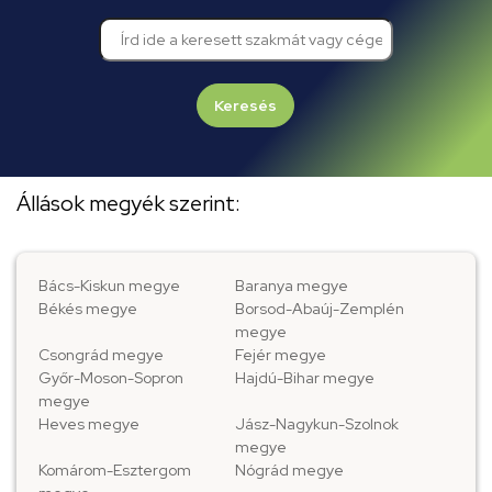
Keresés
Állások megyék szerint:
Bács-Kiskun megye
Baranya megye
Békés megye
Borsod-Abaúj-Zemplén
megye
Csongrád megye
Fejér megye
Győr-Moson-Sopron
Hajdú-Bihar megye
megye
Heves megye
Jász-Nagykun-Szolnok
megye
Komárom-Esztergom
Nógrád megye