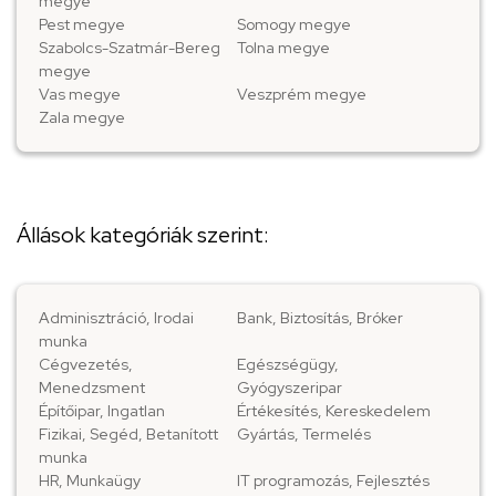
megye
Pest megye
Somogy megye
Szabolcs-Szatmár-Bereg
Tolna megye
megye
Vas megye
Veszprém megye
Zala megye
Állások kategóriák szerint:
Adminisztráció, Irodai
Bank, Biztosítás, Bróker
munka
Cégvezetés,
Egészségügy,
Menedzsment
Gyógyszeripar
Építőipar, Ingatlan
Értékesítés, Kereskedelem
Fizikai, Segéd, Betanított
Gyártás, Termelés
munka
HR, Munkaügy
IT programozás, Fejlesztés