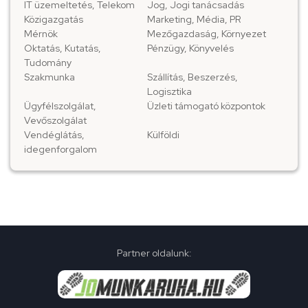
IT üzemeltetés, Telekom
Jog, Jogi tanácsadás
Közigazgatás
Marketing, Média, PR
Mérnök
Mezőgazdaság, Környezet
Oktatás, Kutatás,
Pénzügy, Könyvelés
Tudomány
Szakmunka
Szállítás, Beszerzés,
Logisztika
Ügyfélszolgálat,
Üzleti támogató központok
Vevőszolgálat
Vendéglátás,
Külföldi
idegenforgalom
Partner oldalunk: