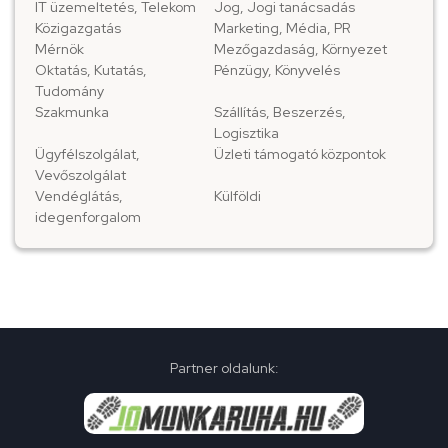
IT üzemeltetés, Telekom
Jog, Jogi tanácsadás
Közigazgatás
Marketing, Média, PR
Mérnök
Mezőgazdaság, Környezet
Oktatás, Kutatás,
Pénzügy, Könyvelés
Tudomány
Szakmunka
Szállítás, Beszerzés,
Logisztika
Ügyfélszolgálat,
Üzleti támogató központok
Vevőszolgálat
Vendéglátás,
Külföldi
idegenforgalom
Partner oldalunk: