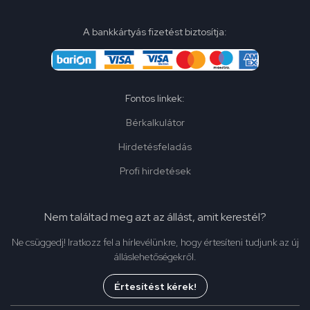
A bankkártyás fizetést biztosítja:
Fontos linkek:
Bérkalkulátor
Hirdetésfeladás
Profi hirdetések
Nem találtad meg azt az állást, amit kerestél?
Ne csüggedj! Iratkozz fel a hírlevélünkre, hogy értesíteni tudjunk az új
álláslehetőségekről.
Értesítést kérek!