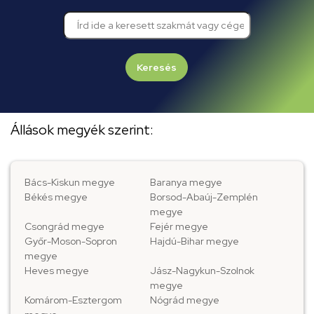
Keresés
Állások megyék szerint:
Bács-Kiskun megye
Baranya megye
Békés megye
Borsod-Abaúj-Zemplén
megye
Csongrád megye
Fejér megye
Győr-Moson-Sopron
Hajdú-Bihar megye
megye
Heves megye
Jász-Nagykun-Szolnok
megye
Komárom-Esztergom
Nógrád megye