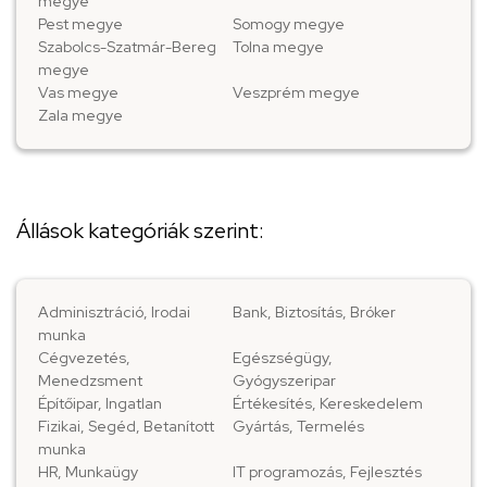
megye
Pest megye
Somogy megye
Szabolcs-Szatmár-Bereg
Tolna megye
megye
Vas megye
Veszprém megye
Zala megye
Állások kategóriák szerint:
Adminisztráció, Irodai
Bank, Biztosítás, Bróker
munka
Cégvezetés,
Egészségügy,
Menedzsment
Gyógyszeripar
Építőipar, Ingatlan
Értékesítés, Kereskedelem
Fizikai, Segéd, Betanított
Gyártás, Termelés
munka
HR, Munkaügy
IT programozás, Fejlesztés