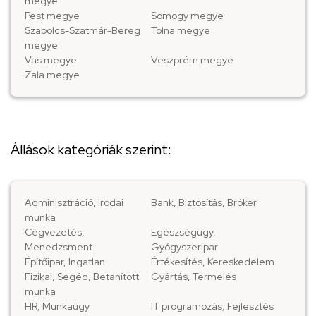
megye
Pest megye
Somogy megye
Szabolcs-Szatmár-Bereg
Tolna megye
megye
Vas megye
Veszprém megye
Zala megye
Állások kategóriák szerint:
Adminisztráció, Irodai
Bank, Biztosítás, Bróker
munka
Cégvezetés,
Egészségügy,
Menedzsment
Gyógyszeripar
Építőipar, Ingatlan
Értékesítés, Kereskedelem
Fizikai, Segéd, Betanított
Gyártás, Termelés
munka
HR, Munkaügy
IT programozás, Fejlesztés