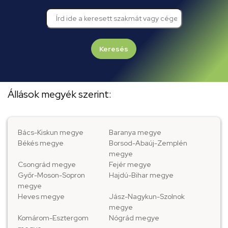
Keresés
Állások megyék szerint:
Bács-Kiskun megye
Baranya megye
Békés megye
Borsod-Abaúj-Zemplén
megye
Csongrád megye
Fejér megye
Győr-Moson-Sopron
Hajdú-Bihar megye
megye
Heves megye
Jász-Nagykun-Szolnok
megye
Komárom-Esztergom
Nógrád megye