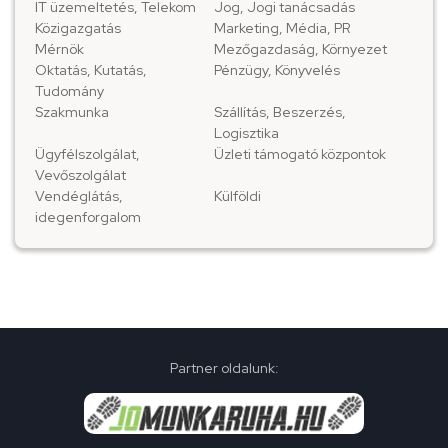
IT üzemeltetés, Telekom
Jog, Jogi tanácsadás
Közigazgatás
Marketing, Média, PR
Mérnök
Mezőgazdaság, Környezet
Oktatás, Kutatás,
Pénzügy, Könyvelés
Tudomány
Szakmunka
Szállítás, Beszerzés,
Logisztika
Ügyfélszolgálat,
Üzleti támogató központok
Vevőszolgálat
Vendéglátás,
Külföldi
idegenforgalom
Partner oldalunk: