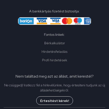
A bankkártyás fizetést biztosítja:
Fontos linkek:
Bérkalkulátor
Hirdetésfeladás
Profi hirdetések
Nem találtad meg azt az állást, amit kerestél?
Ne csüggedj! Iratkozz fel a hírlevélünkre, hogy értesíteni tudjunk az új
álláslehetőségekről.
Értesítést kérek!