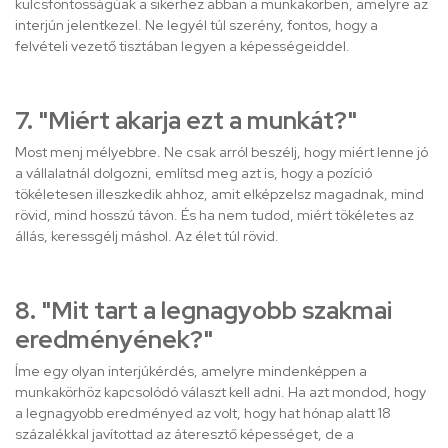
kulcsfontosságúak a sikerhez abban a munkakörben, amelyre az
interjún jelentkezel. Ne legyél túl szerény, fontos, hogy a
felvételi vezető tisztában legyen a képességeiddel.
7. "Miért akarja ezt a munkát?"
Most menj mélyebbre. Ne csak arról beszélj, hogy miért lenne jó
a vállalatnál dolgozni, említsd meg azt is, hogy a pozíció
tökéletesen illeszkedik ahhoz, amit elképzelsz magadnak, mind
rövid, mind hosszú távon. És ha nem tudod, miért tökéletes az
állás, keressgélj máshol. Az élet túl rövid.
8. "Mit tart a legnagyobb szakmai
eredményének?"
Íme egy olyan interjúkérdés, amelyre mindenképpen a
munkakörhöz kapcsolódó választ kell adni. Ha azt mondod, hogy
a legnagyobb eredményed az volt, hogy hat hónap alatt 18
százalékkal javítottad az áteresztő képességet, de a