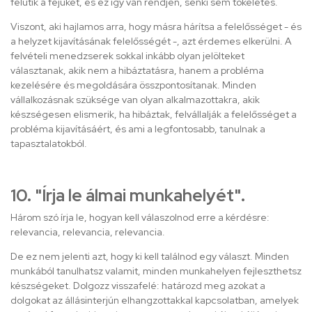
felütik a fejüket, és ez így van rendjén, senki sem tökéletes.
Viszont, aki hajlamos arra, hogy másra hárítsa a felelősséget - és
a helyzet kijavításának felelősségét -, azt érdemes elkerülni. A
felvételi menedzserek sokkal inkább olyan jelölteket
választanak, akik nem a hibáztatásra, hanem a probléma
kezelésére és megoldására összpontosítanak. Minden
vállalkozásnak szüksége van olyan alkalmazottakra, akik
készségesen elismerik, ha hibáztak, felvállalják a felelősséget a
probléma kijavításáért, és ami a legfontosabb, tanulnak a
tapasztalatokból.
10. "Írja le álmai munkahelyét".
Három szó írja le, hogyan kell válaszolnod erre a kérdésre:
relevancia, relevancia, relevancia.
De ez nem jelenti azt, hogy ki kell találnod egy választ. Minden
munkából tanulhatsz valamit, minden munkahelyen fejleszthetsz
készségeket. Dolgozz visszafelé: határozd meg azokat a
dolgokat az állásinterjún elhangzottakkal kapcsolatban, amelyek