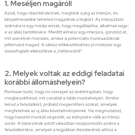
1. Meséljen magáról!
Azzal, hogy rólad kérdeznek, megtörik a jég az interjún, és
kényelmesebbé teheted magadnak a légkört. Az interjúztató
számára is egy módja annak, hogy megállapítsa, alkalmas vagy-
e az állás betöltésére. Mielőtt elmész egy interjúra, gondold át,
mit szeretnél mondani, amikor a potenciális munkaadóknak
jellemzed magad. A válasz előkészítéséhez jó módszer egy
összefoglaló elkészítése a „hátteredről”.
2. Melyek voltak az eddigi feladatai
korábbi állomáshelyein?
Pontosan tudd, hogy mi szerepel az önéletrajzban, hogy
megbeszélhesd, mit csináltál a többi munkahelyen. Amikor
leírod a feladatkört, próbáld megemlíteni azokat, amelyek
megfelelnek az új állás követelményeinek. Ha megmutatod,
hogy hasonló munkát végeztél, az előnyödre válik az interjú
során. A toborzónak adott válaszban összpontosíts azokra a
feladatkörökre, amelyek a legjobban illeszkednek ahhoz a