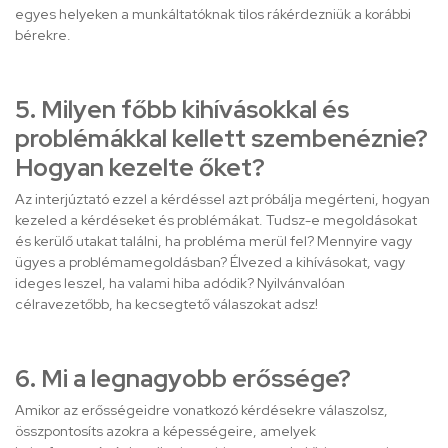
egyes helyeken a munkáltatóknak tilos rákérdezniük a korábbi
bérekre.
5. Milyen főbb kihívásokkal és
problémákkal kellett szembenéznie?
Hogyan kezelte őket?
Az interjúztató ezzel a kérdéssel azt próbálja megérteni, hogyan
kezeled a kérdéseket és problémákat. Tudsz-e megoldásokat
és kerülő utakat találni, ha probléma merül fel? Mennyire vagy
ügyes a problémamegoldásban? Élvezed a kihívásokat, vagy
ideges leszel, ha valami hiba adódik? Nyilvánvalóan
célravezetőbb, ha kecsegtető válaszokat adsz!
6. Mi a legnagyobb erőssége?
Amikor az erősségeidre vonatkozó kérdésekre válaszolsz,
összpontosíts azokra a képességeire, amelyek