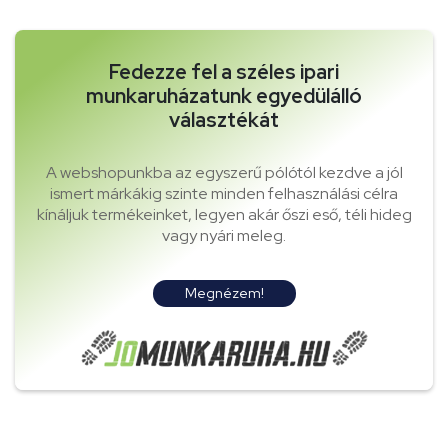
Fedezze fel a széles ipari
munkaruházatunk egyedülálló
választékát
A webshopunkba az egyszerű pólótól kezdve a jól
ismert márkákig szinte minden felhasználási célra
kínáljuk termékeinket, legyen akár őszi eső, téli hideg
vagy nyári meleg.
Megnézem!