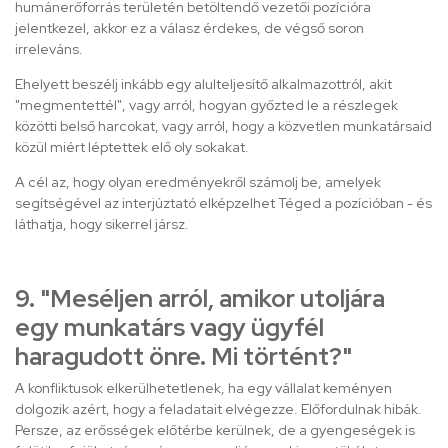
humánerőforrás területén betöltendő vezetői pozícióra
jelentkezel, akkor ez a válasz érdekes, de végső soron
irreleváns.
Ehelyett beszélj inkább egy alulteljesítő alkalmazottról, akit
"megmentettél", vagy arról, hogyan győzted le a részlegek
közötti belső harcokat, vagy arról, hogy a közvetlen munkatársaid
közül miért léptettek elő oly sokakat.
A cél az, hogy olyan eredményekről számolj be, amelyek
segítségével az interjúztató elképzelhet Téged a pozícióban - és
láthatja, hogy sikerrel jársz.
9. "Meséljen arról, amikor utoljára
egy munkatárs vagy ügyfél
haragudott önre. Mi történt?"
A konfliktusok elkerülhetetlenek, ha egy vállalat keményen
dolgozik azért, hogy a feladatait elvégezze. Előfordulnak hibák.
Persze, az erősségek előtérbe kerülnek, de a gyengeségek is