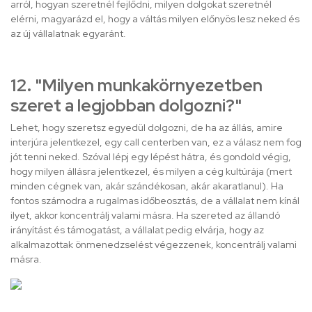
arról, hogyan szeretnél fejlődni, milyen dolgokat szeretnél
elérni, magyarázd el, hogy a váltás milyen előnyös lesz neked és
az új vállalatnak egyaránt.
12. "Milyen munkakörnyezetben
szeret a legjobban dolgozni?"
Lehet, hogy szeretsz egyedül dolgozni, de ha az állás, amire
interjúra jelentkezel, egy call centerben van, ez a válasz nem fog
jót tenni neked. Szóval lépj egy lépést hátra, és gondold végig,
hogy milyen állásra jelentkezel, és milyen a cég kultúrája (mert
minden cégnek van, akár szándékosan, akár akaratlanul). Ha
fontos számodra a rugalmas időbeosztás, de a vállalat nem kínál
ilyet, akkor koncentrálj valami másra. Ha szereted az állandó
irányítást és támogatást, a vállalat pedig elvárja, hogy az
alkalmazottak önmenedzselést végezzenek, koncentrálj valami
másra.