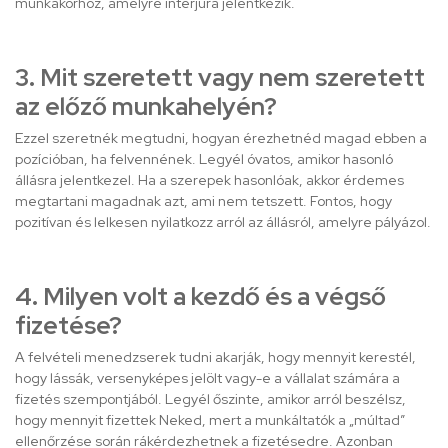
munkakörhöz, amelyre interjúra jelentkezik.
3. Mit szeretett vagy nem szeretett
az előző munkahelyén?
Ezzel szeretnék megtudni, hogyan érezhetnéd magad ebben a
pozícióban, ha felvennének. Legyél óvatos, amikor hasonló
állásra jelentkezel. Ha a szerepek hasonlóak, akkor érdemes
megtartani magadnak azt, ami nem tetszett. Fontos, hogy
pozitívan és lelkesen nyilatkozz arról az állásról, amelyre pályázol.
4. Milyen volt a kezdő és a végső
fizetése?
A felvételi menedzserek tudni akarják, hogy mennyit kerestél,
hogy lássák, versenyképes jelölt vagy-e a vállalat számára a
fizetés szempontjából. Legyél őszinte, amikor arról beszélsz,
hogy mennyit fizettek Neked, mert a munkáltatók a „múltad”
ellenőrzése során rákérdezhetnek a fizetésedre. Azonban