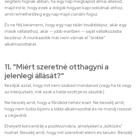
segíteni fognak abban, ha egy nap megkapod álmai állásod,
majd írd le, hogy ezek a dolgok hogyan kapcsolódnak ahhoz,
amit remélhetőleg egy nap majd csinálni fogsz.
És ne félj beismerni, hogy egy nap talán továbblépsz, akár egy
másik vállalathoz, akár -- jobb esetben -- saját vállalkozásba
kezdesz. A munkaadók már nem várnak el "örökké"
alkalmazottakat.
11. "Miért szeretné otthagyni a
jelenlegi állását?"
Kezdjük azzal, hogy mit nem szabad mondanod (vagy ha te vagy
az interjúztató, mik azok a határozott piros zászlók).
Ne beszélj arról, hogy a főnököd nehéz eset. Ne beszélj arról,
hogy nem tudsz kijönni a többi alkalmazottal és ne mondj rosszat
a cégedről.
Ehelyett koncentrálj a pozitívumokra, amelyeket a „költözés”
hozhat. Beszélj arról, hogy mit szeretnél elérni és tanulni. Beszélj