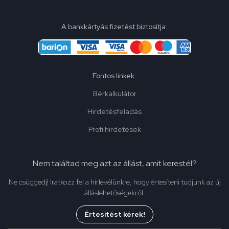
A bankkártyás fizetést biztosítja:
Fontos linkek:
Bérkalkulátor
Hirdetésfeladás
Profi hirdetések
Nem találtad meg azt az állást, amit kerestél?
Ne csüggedj! Iratkozz fel a hírlevélünkre, hogy értesíteni tudjunk az új
álláslehetőségekről.
Értesítést kérek!