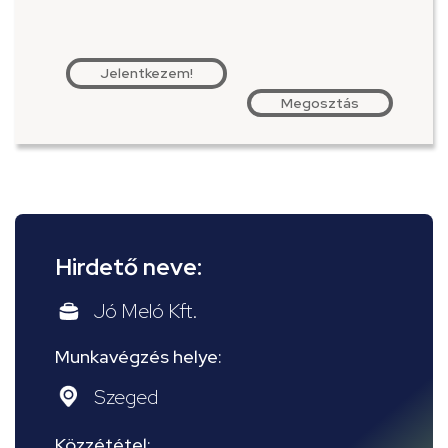
Jelentkezem!
Megosztás
Hirdető neve:
Jó Meló Kft.
Munkavégzés helye:
Szeged
Közzététel: