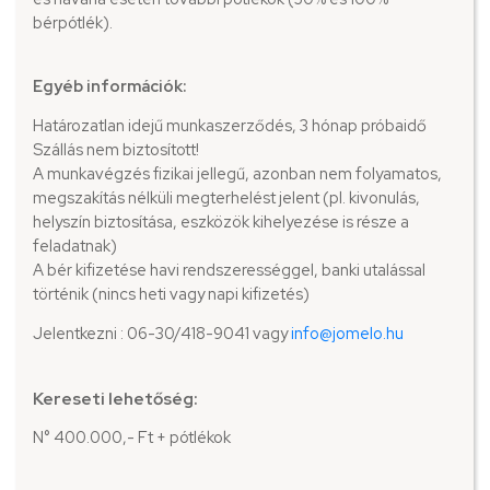
bérpótlék).
Egyéb információk:
Határozatlan idejű munkaszerződés, 3 hónap próbaidő
Szállás nem biztosított!
A munkavégzés fizikai jellegű, azonban nem folyamatos,
megszakítás nélküli megterhelést jelent (pl. kivonulás,
helyszín biztosítása, eszközök kihelyezése is része a
feladatnak)
A bér kifizetése havi rendszerességgel, banki utalással
történik (nincs heti vagy napi kifizetés)
Jelentkezni : 06-30/418-9041 vagy
info@jomelo.hu
Kereseti lehetőség:
N° 400.000,- Ft + pótlékok