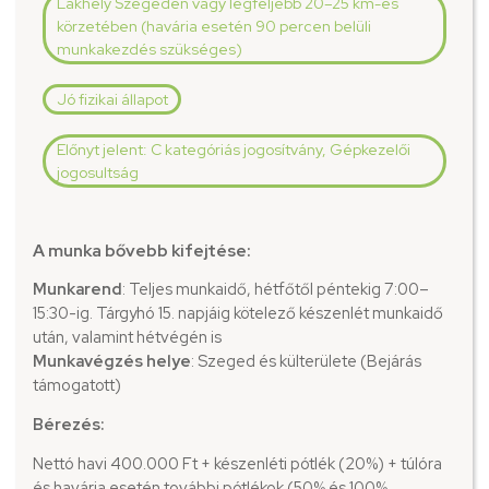
Lakhely Szegeden vagy legfeljebb 20–25 km-es
körzetében (havária esetén 90 percen belüli
munkakezdés szükséges)
Jó fizikai állapot
Előnyt jelent: C kategóriás jogosítvány, Gépkezelői
jogosultság
A munka bővebb kifejtése:
Munkarend
: Teljes munkaidő, hétfőtől péntekig 7:00–
15:30-ig. Tárgyhó 15. napjáig kötelező készenlét munkaidő
után, valamint hétvégén is
Munkavégzés helye
: Szeged és külterülete (Bejárás
támogatott)
Bérezés:
Nettó havi 400.000 Ft + készenléti pótlék (20%) + túlóra
és havária esetén további pótlékok (50% és 100%