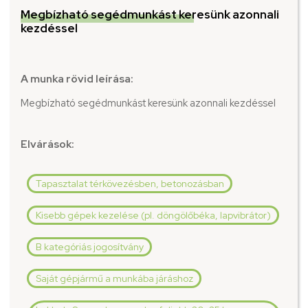
Megbízható segédmunkást keresünk azonnali
kezdéssel
A munka rövid leírása:
Megbízható segédmunkást keresünk azonnali kezdéssel
Elvárások:
Tapasztalat térkövezésben, betonozásban
Kisebb gépek kezelése (pl. döngölőbéka, lapvibrátor)
B kategóriás jogosítvány
Saját gépjármű a munkába járáshoz