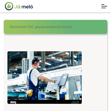
Betanított CNC gépkezelőket keresünk