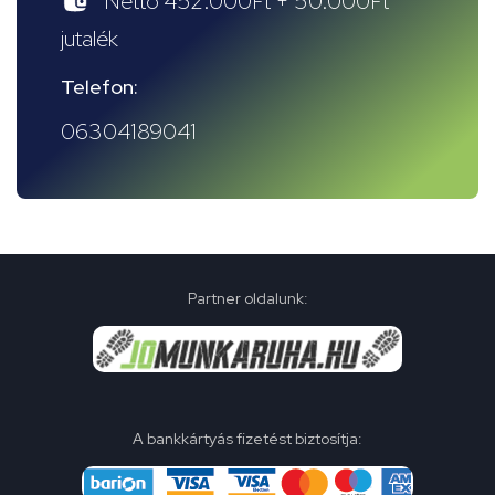
Nettó 452.000Ft + 50.000Ft
jutalék
Telefon:
06304189041
Partner oldalunk:
A bankkártyás fizetést biztosítja: