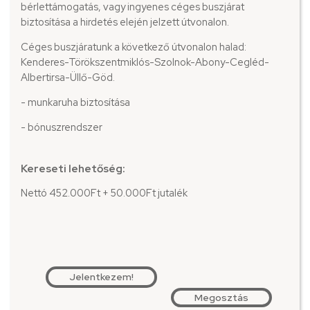
bérlettámogatás, vagy ingyenes céges buszjárat
biztosítása a hirdetés elején jelzett útvonalon.
Céges buszjáratunk a következő útvonalon halad:
Kenderes-Törökszentmiklós-Szolnok-Abony-Cegléd-
Albertirsa-Üllő-Göd.
- munkaruha biztosítása
- bónuszrendszer
Kereseti lehetőség:
Nettó 452.000Ft + 50.000Ft jutalék
Jelentkezem!
Megosztás