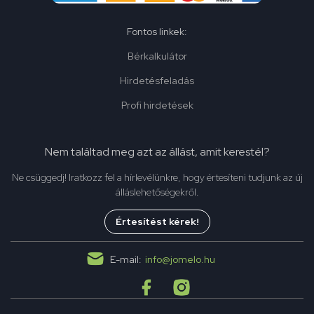
Fontos linkek:
Bérkalkulátor
Hirdetésfeladás
Profi hirdetések
Nem találtad meg azt az állást, amit kerestél?
Ne csüggedj! Iratkozz fel a hírlevélünkre, hogy értesíteni tudjunk az új
álláslehetőségekről.
Értesítést kérek!
E-mail:
info@jomelo.hu