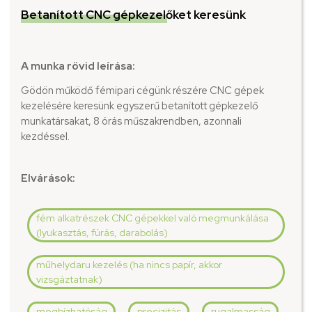
Betanított CNC gépkezelőket keresünk
A munka rövid leírása:
Gödön működő fémipari cégünk részére CNC gépek
kezelésére keresünk egyszerű betanított gépkezelő
munkatársakat, 8 órás műszakrendben, azonnali
kezdéssel.
Elvárások:
fém alkatrészek CNC gépekkel való megmunkálása
(lyukasztás, fúrás, darabolás)
műhelydaru kezelés (ha nincs papír, akkor
vizsgáztatnak)
megbízhatóság
precizitás
rugalmasság