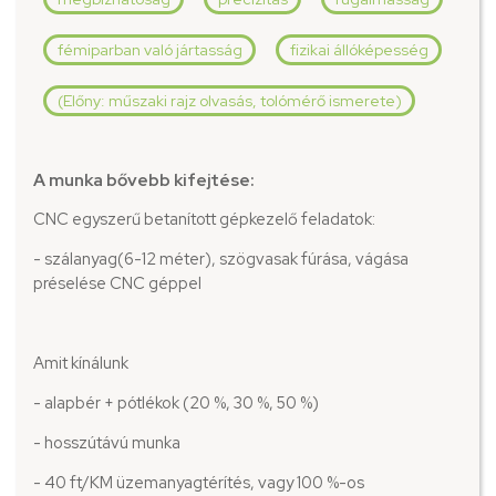
fémiparban való jártasság
fizikai állóképesség
(Előny: műszaki rajz olvasás, tolómérő ismerete)
A munka bővebb kifejtése:
CNC egyszerű betanított gépkezelő feladatok:
- szálanyag(6-12 méter), szögvasak fúrása, vágása
préselése CNC géppel
Amit kínálunk
- alapbér + pótlékok (20 %, 30 %, 50 %)
- hosszútávú munka
- 40 ft/KM üzemanyagtérítés, vagy 100 %-os